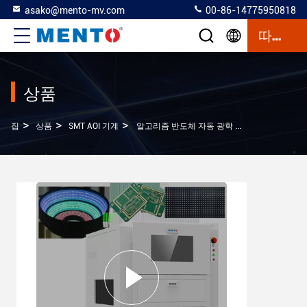
asako@mento-mv.com
00-86-14775950818
따옴표
상품
>
>
>
집
상품
SMT AOI 기계
알고리즘 반도체 자동 광학 검사 기계 시스템