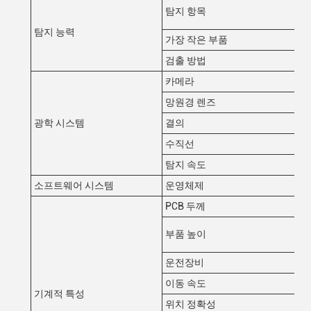
탐지 항목
탐지 능력
가장 작은 부품
검출 방법
카메라
망원경 렌즈
광학 시스템
결의
수직선
탐지 속도
소프트웨어 시스템
운영체제
PCB 두께
부품 높이
운전장비
이동 속도
기계적 특성
위치 정확성