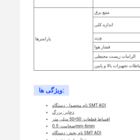
منبع برق
اندازه کلی
وزن
پارامترها
فشار هوا
الزامات زیست محیطی
باطات تجهیزات بالا و پایین
ویژگی ها:
نام محصول: دستگاه SMT AOI
ذخایر: بزرگ
اقساط قطعات: 50*50 میلی متر
ضخامت: 0.5mm-6mm
نام بخش: دستگاه SMT AOI
تنظیم عرض: دستی