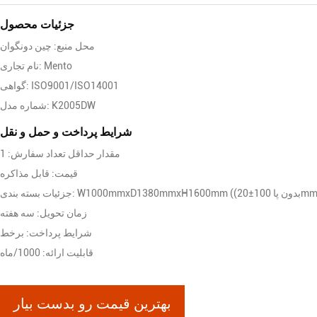
جزئیات محصول
محل منبع: چین دونگوان
نام تجاری: Mento
گواهی: ISO9001/ISO14001
شماره مدل: K2005DW
شرایط پرداخت و حمل و نقل
مقدار حداقل تعداد سفارش: 1
قیمت: قابل مذاکره
ندی: W1000mmxD1380mmxH1600mm ((بدون پا 100±20mm)
زمان تحویل: سه هفته
شرایط پرداخت: برخط
قابلیت ارائه: 1000/ماه
بهترین قیمت رو بدست بیار