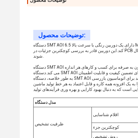
توضیحات محصول
توضیحات محصول:
دستگاه SMT AOI دارای یک دوربین رنگی با سرعت بالا 6.5 Mpix است که به آن امکان می دهد تصاویر با وضوح بالا را به سرعت و به طور موثر ضبط
کند.این دوربین قادر به بررسی کوچکترین جزئیات در PCB است، اطمینان حاصل شود که تمام نقص های احتمالی قبل از ارسال PCB شناسایی و حل می
شوند.
دستگاه SMT AOI در هر دو حالت استفاده شده و جدید در دسترس است، که آن را به یک سرمایه گذاری مقرون به صرفه برای کسب و کارهای هر اندازه
به طور خلاصه، دستگاه SMT AOI یک ابزار قدرتمند برای اتوماسیون بازرسی PCB است. الگوریتم های پیشرفته یادگیری ماشین، دوربین با سرعت بالا،و
 کاره و قابل اعتماد به هر خط تولید ماشین SMTبا سرعت سريع بازرسي و قيمت مناسبدستگاه SMT AOI یک
مدل دستگاه
اقلام شناسایی
ظرفیت تشخیص
کوچکترین جزء
روش تشخیص