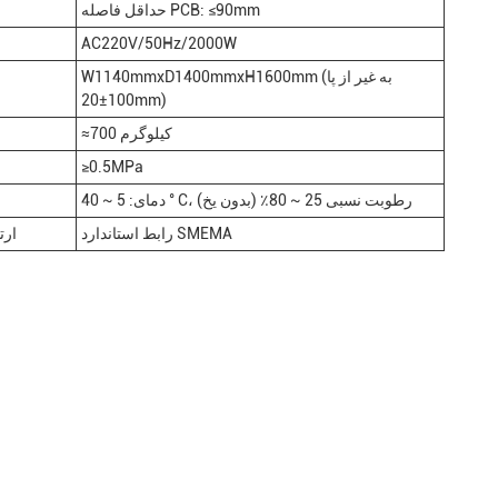
حداقل فاصله PCB: ≤90mm
AC220V/50Hz/2000W
W1140mmxD1400mmxH1600mm (به غیر از پا
100±20mm)
≈700 کیلوگرم
≥0.5MPa
دمای: 5 ~ 40 ° C، رطوبت نسبی 25 ~ 80٪ (بدون یخ)
رابط استاندارد SMEMA
ارت