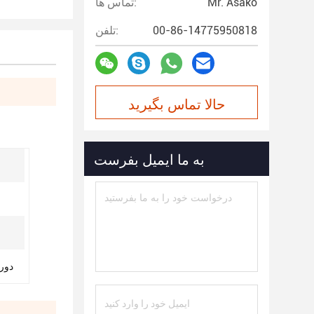
Mr. Asako
تماس ها:
00-86-14775950818
تلفن:
حالا تماس بگیرید
به ما ایمیل بفرست
دوربین رنگ