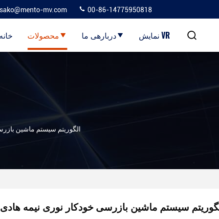
sako@mento-mv.com
00-86-14775950818
نمایش VR
دربارهی ما
محصولات
خانه
الگوریتم سیستم ماشین بازرس
گوریتم سیستم ماشین بازرسی خودکار نوری نیمه هادی