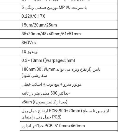
دوربین صنعتی رنگی 5MP با سرعت بالا
0.22X/0.17X
15um/20um/25um
36x30mm/48x40mm/61x51mm
3FOV/s
ویندوز 10
0.3~10mm ((warpage≤5mm)
180mm بالا، 30mm پایین (ارتفاع ویژه می تواند
سفارشی شود)
موتور سرو + پیچ توپ + اسلاید خطی
حداکثر 600 میلی متر در ثانیه
≤8um ((بعد از کالیبراسیون)
ارتفاع حمل ریل PCB: 900±20mm (از زمین تا سطح
حمل ریل راهنمای PCB)
حداکثر اندازه PCB: 510mmx460mm