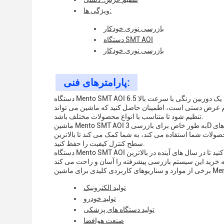
ویژگی ها:
بازرسی نوری خودکار
دستگاه SMT AOI
بازرسی نوری خودکار
پارامترهای فنی:
دستگاه Mento SMT AOI دارای یک دوربین رنگی با سرعت بالا 6.5 Mpx است که می تواند حتی کوچکترین جزئیات را با دقت باورنکردنی ضبط کند.
شترتنظیم عرض دستی است، اطمینان حاصل کنید که ماشین می تواند
تنظیم شود تا متناسب با انواع محصولات مختلف باشد.
ماشین Mento SMT AOI به طور خاص برای بازرسی 3D پسته ی جوش طراحی شده است، که آن را یک راه حل ایده آل برای انواع صنایع و کاربردهای
لات شما استفاده می کند، به شما کمک می کند تا بالاترین
سطح کنترل کیفیت را حفظ کنید.
دستگاه Mento SMT AOI با گارانتی سه ماهه عرضه می شود، که تضمین می کند که شما می توانید به آن اعتماد کنید تا در سال های آینده در بالاترین
تولید الکترونیک
تولید خودرو
تولید دستگاه های پزشکی
صنعت هوافضا