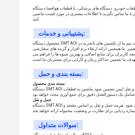
اه های پزشکی، یا قطعات هوافضا،دستگاه Mento SMT AOI راه حل مناسب برای اطمینان از
 تا اطلاعات بیشتری در مورد قیمت ماشین AOI و چگونگی کمک به بهبود فرآیند تولید خود کسب
کنید.
پشتیبانی و خدمات:
محصول دستگاه SMT AOI با پشتیبانی فنی و خدمات جامع برای اطمینان از عملکرد بهینه و حل سریع مشکل همراه است.تیم ما از تکنسین های باتجربه در
میر. ما همچنین ارائه ارتقاء نرم افزار و گزینه های سفارشی
ه کاربران برای منابع اضافی و بهترین شیوه ها را فراهم می
بسته بندی و حمل:
بسته بندی محصول:
دستگاه SMT AOI به طور ایمن در یک جعبه کارتونی محکم با ورودی های فوم بسته بندی می شود تا حمل و نقل ایمن تضمین شود.ماشین به قطعات
حمل و نقل
دستگاه SMT AOI از طریق یک سرویس حمل و نقل قابل اعتماد به آدرس ارائه شده توسط مشتری ارسال می شود. هزینه حمل و نقل بر اساس مقصد و
سوالات متداول:
سوال: نام تجاری این دستگاه AOI چیست؟