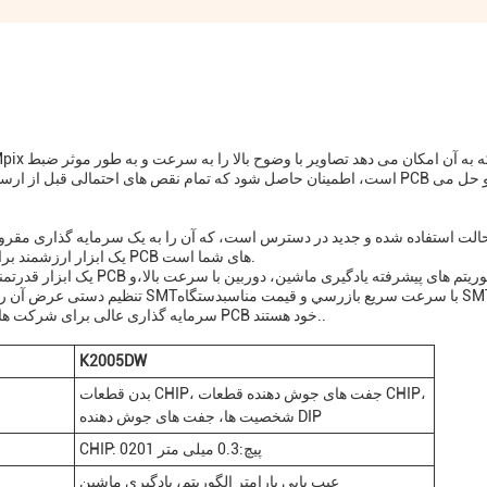
می کند.دستگاه SMT AOI یک ابزار ارزشمند برای تضمین کیفیت و قابلیت اطمینان PCB های شما است.
تنظیم دستی عرض آن را به یک افزونه همه
سرمایه گذاری عالی برای شرکت هایی است که به دنبال بهبود کارایی و بهره وری فرآیندهای تولید PCB خود هستند..
K2005DW
بدن قطعات CHIP، جفت های جوش دهنده قطعات CHIP،
شخصیت ها، جفت های جوش دهنده DIP
CHIP: 0201 پيچ:0.3 میلی متر
عیب یابی پارامتر الگوریتم، یادگیری ماشین