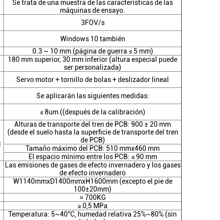
Se trata de una muestra de las características de las
máquinas de ensayo.
3FOV/s
o
Windows 10 también
0.3 ~ 10 mm (página de guerra ≤ 5 mm)
180 mm superior, 30 mm inferior (altura especial puede
ser personalizada)
Servo motor + tornillo de bolas + deslizador lineal
Se aplicarán las siguientes medidas:
≤ 8um ((después de la calibración)
Alturas de transporte del tren de PCB: 900 ± 20 mm
(desde el suelo hasta la superficie de transporte del tren
de PCB)
l
Tamaño máximo del PCB: 510 mmx460 mm
El espacio mínimo entre los PCB: ≤ 90 mm
Las emisiones de gases de efecto invernadero y los gases
de efecto invernadero
W1140mmxD1400mmxH1600mm (excepto el pie de
100±20mm)
≈ 700KG
≥ 0,5 MPa
Temperatura: 5~40°C, humedad relativa 25%~80% (sin