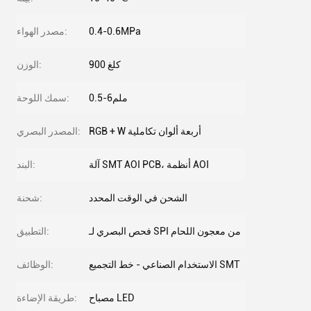
0.4-0.6MPa
مصدر الهواء:
900 كلغ
الوزن:
0.5-6ملم
سمك اللوحة:
RGB + W أربعة ألوان تكاملية
المصدر البصري:
آلة SMT AOI PCB، أنظمة AOI
البند:
الشحن في الوقت المحدد
شحنة:
فحص البصري لـ SPI من معجون اللحام
التطبيق:
الاستخدام الصناعي - خط التجميع SMT
الوظائف:
مصباح LED
طريقة الإضاءة: