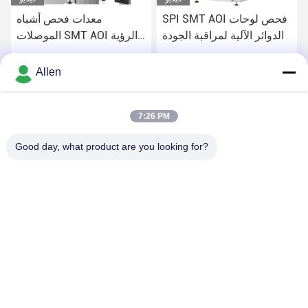
SPI SMT AOI فحص لوحات
معدات فحص أشباه
الدوائر الآلية لمراقبة الجودة
الموصلات SMT AOI الرؤية
الآلية
احصل على أفضل سعر
احصل على أفضل سعر
Allen
7:26 PM
Good day, what product are you looking for?
DONGGUAN MENTO INTELLIGENT TECHNOLOGY CO.,
LTD.
asako@mento-mv.com
00-86-14775950818
لا.1طريق مينشينغ1، مجتمع شانجياو بلدة شانجيان، مدينة دوغغوان،