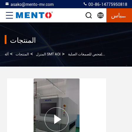
asako@mento-mv.com
00-86-14775950818
إقتباس
المنتجات
>
>
>
آلة تلقائية للفحص للصمغات الصلبة SMT
آلة SMT AOI
المنزل
المنتجات