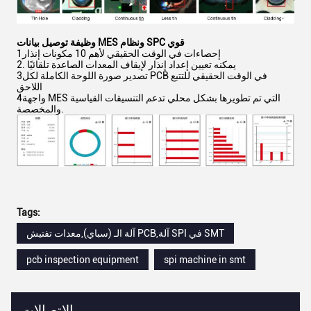
وظيفة توصيل بيانات MES ونظام SPC قوي
1إحصاءات في الوقت الحقيقي لأهم 10 مكونات إنذار
2. يمكنه تعيين إعداد إنذار لإيقاف المعدات الصاعدة تلقائيًا
3تصدير صورة اللوحة الكاملة لكل PCB في الوقت الحقيقي للتتبع
اللاحق
4واجهة MES التي تم تطويرها بشكل محلي تدعم التنسيقات القياسية
والمخصصة.
Tags:
آلة الـ (سباي),معدات تفتيش PCB,آلة SPI في SMT
pcb inspection equipment
spi machine in smt
الاتصالات