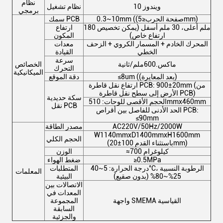
نظام
ويندوز 10
نظام تشغيل
برمجي
0.3~10mm ((صفحة الحرب≤5mm)
سمك PCB
180 ملم أعلى، 30 ملم أسفل (يمكن تخصيص
ارتفاع
ارتفاع خاص)
المكون
المحرك الخادم + المسمار الكروي + الزحف
معدات
الخطي
القيادة
سرعة
ماكس.600ملم/ثانية
الخصائص
التحرك
الميكانيكية
≤8um ((بعد المعايرة)
دقة الموقع
ارتفاع نقل قاطرة PCB: 900±20mm (من
الأرض إلى سطح نقل قاطرة PCB)
سكة حديدية
الحجم الأقصى للوحات: 510mmx460mm
نقل PCB
الحد الأدنى للفاصل بين أقراص PCB:
≤90mm
AC220V/50Hz/2000W
مصدر الطاقة
W1140mmxD1400mmxH1600mm
الحجم الكلي
(باستثناء القدم 100±20mm)
≈700 كيلوغرام
الوزن
≥0.5MPa
ضغط الهواء
درجة الحرارة: 5~40°C، الرطوبة النسبية
المتطلبات
المعلمات
25%~80% (بدون صقيع)
البيئية
الاتصالات بين
المعدات في
واجهة SMEMA القياسية
المجموعة
السابقة
والجزئية