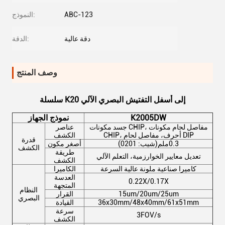
ABC-123
النموذج:
دقة عالية
الدقة:
وصف المنتج
سلسلة K20 إلى أسفل التفتيش البصري الآلي
K2005DW
نموذج الجهاز
جسد مكونات CHIP، مفاصل لحام مكونات
عناصر
CHIP، أحرف، مفاصل لحام DIP
الكشف
قدرة
(شيب: 0201)0.3ملم
أصغر مكون
الكشف
طريقة
تعديل معايير الخوارزمية، التعلم الآلي
الكشف
كاميرا صناعية ملونة عالية السرعة
الكاميرا
العدسة
0.22X/0.17X
المتجهة
النظام
15um/20um/25um
القرار
البصري
36x30mm/48x40mm/61x51mm
القيادة
سرعة
3FOV/s
الكشف