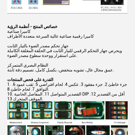
خصائص المنتج - أنظمة الرؤية
كاميرا صناعية
كاميرا رقمية صناعية عالية السرعة متعددة الأطراف
جهاز تحكم مصدر الضوء بالتيار الثابت
ويحرص جهاز التحكم الرقمي للتيار الثابت في الحلقة المغلقة الكاملة
على استقرار ووحدة سطوع مصدر الضوء.
النظام البصري المتمركز
عمق مجال عال، تشويه منخفض، بكسل كامل، تصميم دقة ثابتة.
القدرة على فحص المنتجات
1. جزء خاطئ 2. جزء مفقود 3. عكس 4. لحام افتراضي 5. ثقب عمود 6.
التوافق 7. لحام خاطئ 8.
10. القصدير المتواصل 11. المفاصل الحامية DIP أقل من القصدير 12.
الموقف المتحرك 13.