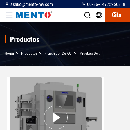
asako@mento-mv.com
00-86-14775950818
Cita
Productos
>
>
>
Hogar
Productos
Pruebador De AOI
Pruebas De Alambre De Oro, Pruebas De Chips, Pruebas De Sensores, Enfoque De Diseño De Doble Calibre