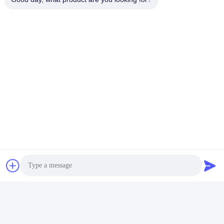
Objetos de
de soldadura superpuestas,
detección
capa protectora dañada,
cables de soldadura
Capacidad de
faltantes, cables
detección
equivocados,cables rotos,
cables escalonados, cables
lanzados, etc.
Elemento de
0.7 mil
detección
Ajuste de parámetros de
Método de
algoritmo, aprendizaje
detección
automático
U3, Pixel:4504*4504 ((20
La cámara
millones)
Lentes
Óptica telecéntrica de dos
telecéntricas
lados de alta resolución
Resolución
4 μm
Sistema óptico
Ventajas en el
21*14 mm
mercado
Luz roja coaxial + luz azul de
Fuente de luz
ángulo alto + luz azul de
ángulo bajo
Eficiencia
0.23S/FOV
CPU:Inteli7, memoria:DDR4-
64G, GPU:GTX1060-6G,
Anfitrión
SSD:SSD-120G, disco duro
mecánico: 2T