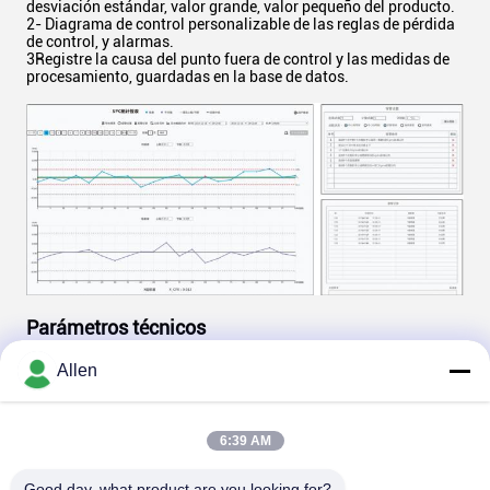
desviación estándar, valor grande, valor pequeño del producto.
2- Diagrama de control personalizable de las reglas de pérdida
de control, y alarmas.
3Registre la causa del punto fuera de control y las medidas de
procesamiento, guardadas en la base de datos.
Parámetros técnicos
Se aplicará el procedimiento
Allen
Modelo del dispositivo
siguiente:
Junto de soldadura
desplazado, unión de
soldadura no adhesiva,
6:39 AM
puente, colocación de bola
perdida, materia extraña,
Good day, what product are you looking for?
pérdida de aluminio, juntas