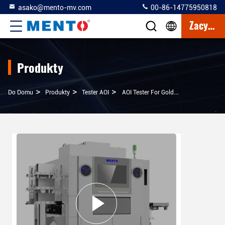
asako@mento-mv.com
00-86-14775950818
Zacytować
Produkty
>
>
>
Do Domu
Produkty
Tester AOI
AOI Tester For Gold Wire Testing, Chip Testing, Sensor Testing, Dual Gauge Design Approach