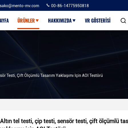
sako@mento-mv.com
00-86-14775950818
AYFA
ÜRÜNLER
HAKKIMIZDA
VR GÖSTERISI
ensör Testi, Çift Ölçümlü Tasarım Yaklaşımı Için AOI Testörü
Altın tel testi, çip testi, sensör testi, çift ölçümlü t