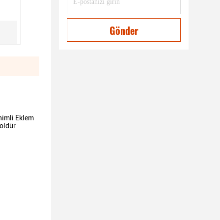
Gönder
himli Eklem
soldür