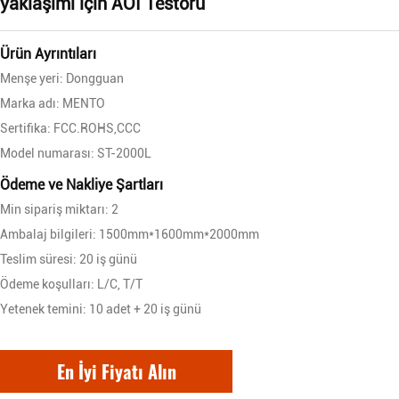
yaklaşımı için AOI Testörü
Ürün Ayrıntıları
Menşe yeri: Dongguan
Marka adı: MENTO
Sertifika: FCC.ROHS,CCC
Model numarası: ST-2000L
Ödeme ve Nakliye Şartları
Min sipariş miktarı: 2
Ambalaj bilgileri: 1500mm*1600mm*2000mm
Teslim süresi: 20 iş günü
Ödeme koşulları: L/C, T/T
Yetenek temini: 10 adet + 20 iş günü
En İyi Fiyatı Alın