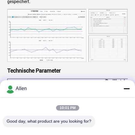
gespeichert.
Technische Parameter
Der Wert der V
Gerätemodell
ist:
Allen
Lötverschiebung
klebende
Lötverschiebun
Überbrückung, 
10:01 PM
Ballplatzierung
Fremdstoffe,
Aluminiumverlu
Good day, what product are you looking for?
Erkennungselemente
überlappende
Lötverschiebun
beschädigte
Erkennungsfähigkeit