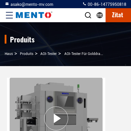
asako@mento-mv.com
00-86-14775950818
Zitat
Produits
>
>
>
Haus
Produits
AOI-Tester
AOI-Tester Für Golddrahtprüfungen, Chipprüfungen, Sensorprüfungen, Designansatz Mit Doppelter Messung