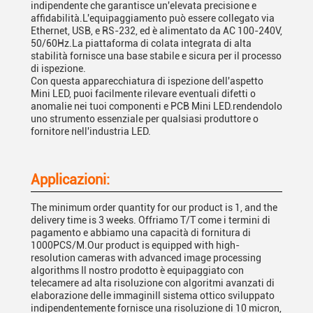
indipendente che garantisce un'elevata precisione e
affidabilità.L'equipaggiamento può essere collegato via
Ethernet, USB, e RS-232, ed è alimentato da AC 100-240V,
50/60Hz.La piattaforma di colata integrata di alta
stabilità fornisce una base stabile e sicura per il processo
di ispezione.
Con questa apparecchiatura di ispezione dell'aspetto
Mini LED, puoi facilmente rilevare eventuali difetti o
anomalie nei tuoi componenti e PCB Mini LED.rendendolo
uno strumento essenziale per qualsiasi produttore o
fornitore nell'industria LED.
Applicazioni:
The minimum order quantity for our product is 1, and the
delivery time is 3 weeks. Offriamo T/T come i termini di
pagamento e abbiamo una capacità di fornitura di
1000PCS/M.Our product is equipped with high-
resolution cameras with advanced image processing
algorithms Il nostro prodotto è equipaggiato con
telecamere ad alta risoluzione con algoritmi avanzati di
elaborazione delle immaginiIl sistema ottico sviluppato
indipendentemente fornisce una risoluzione di 10 micron,