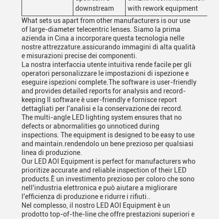
downstream
with rework equipment
What sets us apart from other manufacturers is our use
of large-diameter telecentric lenses. Siamo la prima
azienda in Cina a incorporare questa tecnologia nelle
nostre attrezzature.assicurando immagini di alta qualità
e misurazioni precise dei componenti.
La nostra interfaccia utente intuitiva rende facile per gli
operatori personalizzare le impostazioni di ispezione e
eseguire ispezioni complete.The software is user-friendly
and provides detailed reports for analysis and record-
keeping Il software è user-friendly e fornisce report
dettagliati per l'analisi e la conservazione dei record.
The multi-angle LED lighting system ensures that no
defects or abnormalities go unnoticed during
inspections. The equipment is designed to be easy to use
and maintain.rendendolo un bene prezioso per qualsiasi
linea di produzione.
Our LED AOI Equipment is perfect for manufacturers who
prioritize accurate and reliable inspection of their LED
products.È un investimento prezioso per coloro che sono
nell'industria elettronica e può aiutare a migliorare
l'efficienza di produzione e ridurre i rifiuti..
Nel complesso, il nostro LED AOI Equipment è un
prodotto top-of-the-line che offre prestazioni superiori e