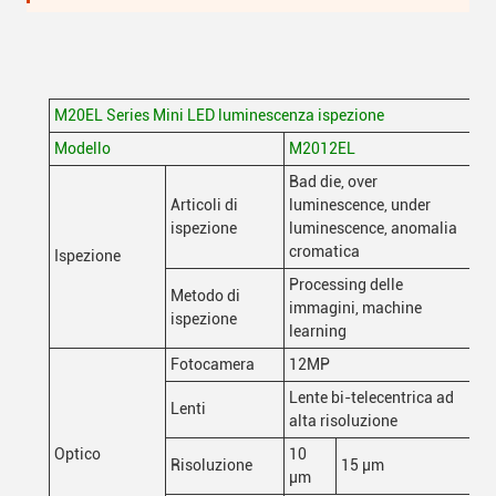
M20EL Series Mini LED luminescenza ispezione
Modello
M2012EL
Bad die, over
Articoli di
luminescence, under
ispezione
luminescence, anomalia
D
cromatica
Ispezione
d
Processing delle
Metodo di
immagini, machine
p
ispezione
learning
Fotocamera
12MP
Lente bi-telecentrica ad
Lenti
alta risoluzione
Optico
10
Risoluzione
15 μm
μm