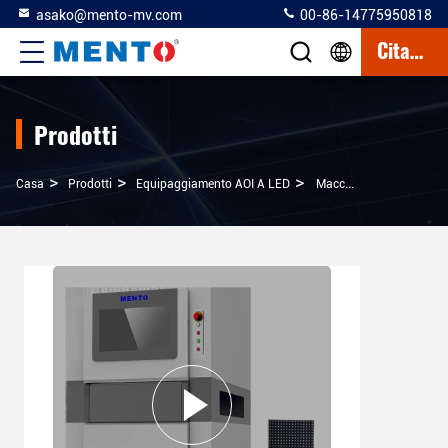
asako@mento-mv.com
00-86-14775950818
Citazione
Prodotti
>
>
>
Casa
Prodotti
Equipaggiamento AOI A LED
Macchina Per L'ispezione Dei Wafer AOI A LED 3D Solder Paste 60Hz