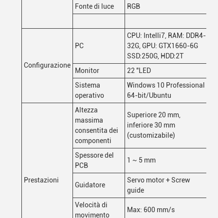
Fonte di luce
RGB
CPU: Intelli7, RAM: DDR4-
PC
32G, GPU: GTX1660-6G
SSD:250G, HDD:2T
Configurazione
Monitor
22 "LED
Sistema
Windows 10 Professional
operativo
64-bit/Ubuntu
Altezza
Superiore 20 mm,
massima
inferiore 30 mm
consentita dei
(customizabile)
componenti
Spessore del
1 ~ 5 mm
PCB
Prestazioni
Servo motor + Screw
Guidatore
guide
Velocità di
Max: 600 mm/s
movimento