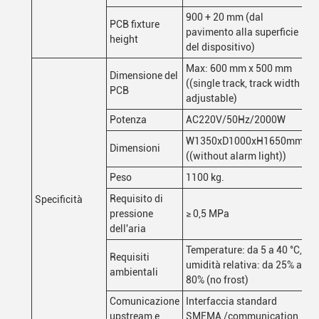
900 + 20 mm (dal
PCB fixture
pavimento alla superficie
height
del dispositivo)
Max: 600 mm x 500 mm
Dimensione del
((single track, track width
PCB
adjustable)
Potenza
AC220V/50Hz/2000W
W1350xD1000xH1650mm
Dimensioni
((without alarm light))
Peso
1100 kg.
Requisito di
Specificità
pressione
≥ 0,5 MPa
dell'aria
Temperature: da 5 a 40 °C,
Requisiti
umidità relativa: da 25% a
ambientali
80% (no frost)
Comunicazione
Interfaccia standard
upstream e
SMEMA /communication