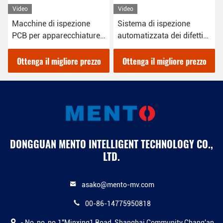
Video
Video
Sistema di ispezione
Equipaggiamento AOI a
re
automatizzata dei difetti
LED per Windows 10 per
dei wafer ottici
la prova dei wafer 2000W
zzo
Ottenga il migliore prezzo
Ottenga il migliore prezzo
DONGGUAN MENTO INTELLIGENT TECHNOLOGY CO.,
LTD.
asako@mento-mv.com
00-86-14775950818
- No, no, no.1"Minxing1 Road, Shanghai Community Chang'an