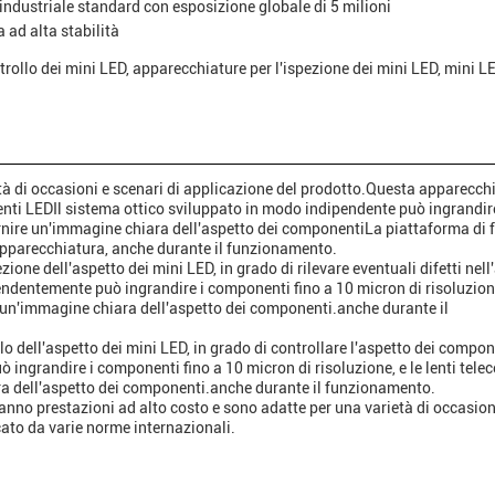
industriale standard con esposizione globale di 5 milioni
 ad alta stabilità
trollo dei mini LED, apparecchiature per l'ispezione dei mini LED, mini L
 di occasioni e scenari di applicazione del prodotto.Questa apparecch
enti LEDIl sistema ottico sviluppato in modo indipendente può ingrandire
rnire un'immagine chiara dell'aspetto dei componentiLa piattaforma di 
l'apparecchiatura, anche durante il funzionamento.
ione dell'aspetto dei mini LED, in grado di rilevare eventuali difetti nell
ndentemente può ingrandire i componenti fino a 10 micron di risoluzione
e un'immagine chiara dell'aspetto dei componenti.anche durante il
lo dell'aspetto dei mini LED, in grado di controllare l'aspetto dei compon
ingrandire i componenti fino a 10 micron di risoluzione, e le lenti telec
a dell'aspetto dei componenti.anche durante il funzionamento.
nno prestazioni ad alto costo e sono adatte per una varietà di occasion
icato da varie norme internazionali.