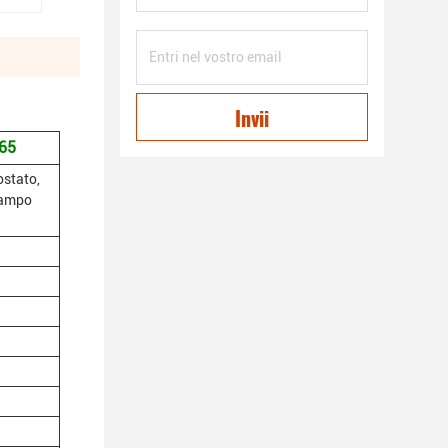
Invii
065
stato,
stampo