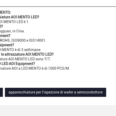
 MENTO:
cchiature AOI MENTO LED?
AOI MENTO LED è 1.
D?
gguan, in Cina.
ipment?
C, ROHS, ISO9000 e ISO14001.
quipment?
D MENTO è di 3 settimane.
er le attrezzature AOI MENTO LED?
zzature AOI MENTO LED sono T/T.
TO LED AOI Equipment?
chiature AOI a LED MENTO è di 1000 PCS/M.
apparecchiature per l'ispezione di wafer a semiconduttore