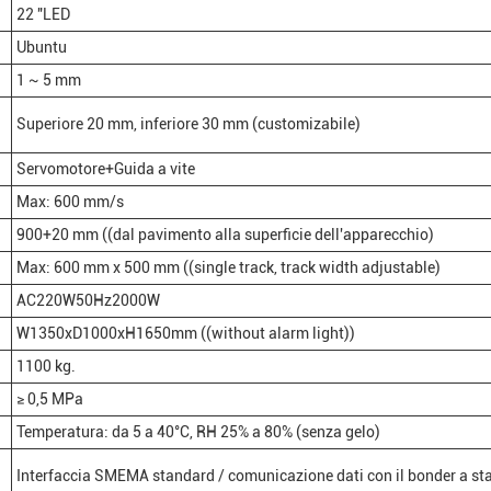
22 "LED
Ubuntu
1 ~ 5 mm
Superiore 20 mm, inferiore 30 mm (customizabile)
Servomotore+Guida a vite
Max: 600 mm/s
900+20 mm ((dal pavimento alla superficie dell'apparecchio)
Max: 600 mm x 500 mm ((single track, track width adjustable)
AC220W50Hz2000W
W1350xD1000xH1650mm ((without alarm light))
1100 kg.
≥ 0,5 MPa
Temperatura: da 5 a 40°C, RH 25% a 80% (senza gelo)
Interfaccia SMEMA standard / comunicazione dati con il bonder a s