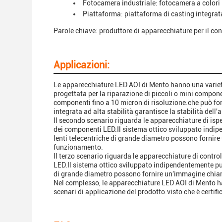
Fotocamera industriale: fotocamera a colori 
Piattaforma: piattaforma di casting integrata
Parole chiave: produttore di apparecchiature per il con
Applicazioni:
Le apparecchiature LED AOI di Mento hanno una varietà
progettata per la riparazione di piccoli o mini compon
componenti fino a 10 micron di risoluzione.che può fo
integrata ad alta stabilità garantisce la stabilità del
Il secondo scenario riguarda le apparecchiature di ispez
dei componenti LED.Il sistema ottico sviluppato indipe
lenti telecentriche di grande diametro possono fornir
funzionamento.
Il terzo scenario riguarda le apparecchiature di control
LED.Il sistema ottico sviluppato indipendentemente può 
di grande diametro possono fornire un'immagine chiar
Nel complesso, le apparecchiature LED AOI di Mento ha
scenari di applicazione del prodotto.visto che è certif