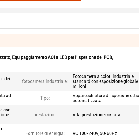
zzato
,
Equipaggiamento AOI a LED per l'ispezione dei PCB
,
Fotocamera a colori industriale
 e dei
fotocamera industriale:
standard con esposizione globale 
milioni
ata ad
Apparecchiature di ispezione otti
Tipo:
automatizzata
ne con
zione
prestazioni:
Alta prestazione costata
n
Fornitore di energia:
AC 100-240V, 50/60Hz