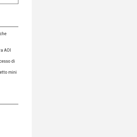
 che
ra AOI
cesso di
etto mini