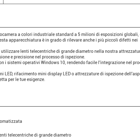
camera a colori industriale standard a 5 milioni di esposizioni globali,
sta apparecchiatura è in grado di rilevare anche i più piccoli difetti nei
utilizzare lenti telecentriche di grande diametro nella nostra attrezzatu
sione e precisione nel processo di ispezione.
 i sistemi operativi Windows 10, rendendo facile l'integrazione nel pro
ni LED, rifacimento mini display LED o attrezzature di ispezione dell'asp
tta per le tue esigenze.
utomatizzata
lenti telecentriche di grande diametro