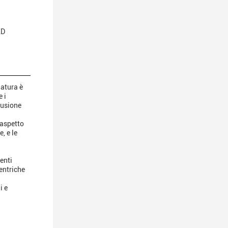
ED
iatura è
 i
fusione
'aspetto
, e le
enti
entriche
i e