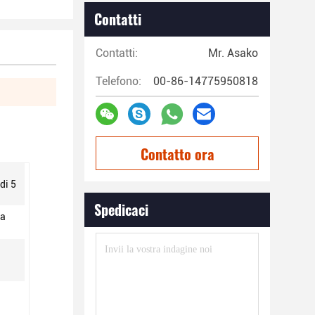
Contatti
Contatti:
Mr. Asako
Telefono:
00-86-14775950818
Contatto ora
di 5
Spedicaci
ca