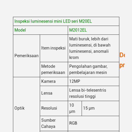
Inspeksi luminesensi mini LED seri M20EL
Model
M2012EL
Mati buruk, lebih dari
luminesensi, di bawah
Item inspeksi
luminesensi, anomali
Desk
Pemeriksaan
krom
prod
Metode
Pengolahan gambar,
pemeriksaan
pembelajaran mesin
Kamera
12MP
Lensa bi-telesentris
Lensa
resolusi tinggi
10
Optik
Resolusi
15 μm
μm
Sumber
RGB
Cahaya