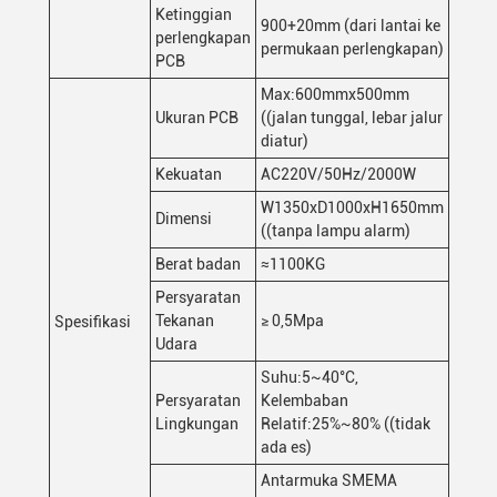
Ketinggian
900+20mm (dari lantai ke
perlengkapan
permukaan perlengkapan)
PCB
Max:600mmx500mm
Ukuran PCB
((jalan tunggal, lebar jalur
diatur)
Kekuatan
AC220V/50Hz/2000W
W1350xD1000xH1650mm
Dimensi
((tanpa lampu alarm)
Berat badan
≈1100KG
Persyaratan
Tekanan
≥ 0,5Mpa
Spesifikasi
Udara
Suhu:5~40°C,
Persyaratan
Kelembaban
Lingkungan
Relatif:25%~80% ((tidak
ada es)
Antarmuka SMEMA