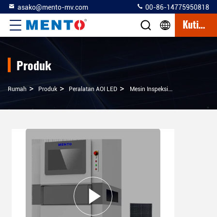
asako@mento-mv.com
00-86-14775950818
Kutipan
Produk
>
>
>
Rumah
Produk
Peralatan AOI LED
Mesin Inspeksi Wafer LED AOI 3D Solder Paste 60Hz