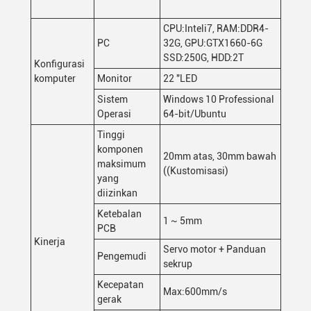
CPU:Inteli7, RAM:DDR4-
PC
32G, GPU:GTX1660-6G
SSD:250G, HDD:2T
Konfigurasi
komputer
Monitor
22 "LED
Sistem
Windows 10 Professional
Operasi
64-bit/Ubuntu
Tinggi
komponen
20mm atas, 30mm bawah
maksimum
((Kustomisasi)
yang
diizinkan
Ketebalan
1 ~ 5mm
PCB
Kinerja
Servo motor + Panduan
Pengemudi
sekrup
Kecepatan
Max:600mm/s
gerak