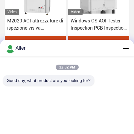
Video
Video
M2020 AOI attrezzature di
Windows OS AOI Tester
ispezione visiva
Inspection PCB Inspection
automatizzata in SMT
Machine 2D 3D
Ottenga il migliore prezzo
Ottenga il migliore prezzo
Allen
12:32 PM
Good day, what product are you looking for?
DONGGUAN MENTO INTELLIGENT TECHNOLOGY CO.,
LTD.
asako@mento-mv.com
00-86-14775950818