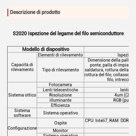
Descrizione di prodotto
S2020 Ispezione del legame del filo semiconduttore
Modello di dispositivo
Elementi di rilevamento
Ispezione 
Dimensione della palla, of
Capacità di
ponte, palla di impianto,
rilevamento
Tipo di rilevamento
saldatura, rottura della sal
rottura del filo, collasso del
filo, intrecciam
Fotocamera
Lenti telecentriche
lenti ot
Sistema ottico
Risoluzione
4um ((2.4u
illuminante
RGB (può es
Efficienza
Sistema
Sistema operativo
software
CPU: Inteli7, RAM: DDR4-
Ospite
Configurazione
Monitor
Sistema operativo