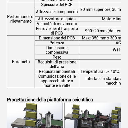
Spessore del PCB
20 mm superiore, 30 mm inf
Altezza dei componenti
per
Performance di
Attrezzature di guida
Motore lineare 
rilevamento
Velocità di movimento
Ma
Ferrovie per il trasporto
900+20 mm (dal terreno 
di PCB
Dimensione del PCB
Max: 350 mm x 300 mm
Potenza
AC220
Dimensione
W1120x
complessiva
Peso
Parametri
Requisiti di pressione
dell'aria
Requisiti ambientali
Temperatura: 5~40°C, umi
Comunicazione delle
Interfaccia standard S
apparecchiature a
macchina di
monte e a valle
Progettazione della piattaforma scientifica