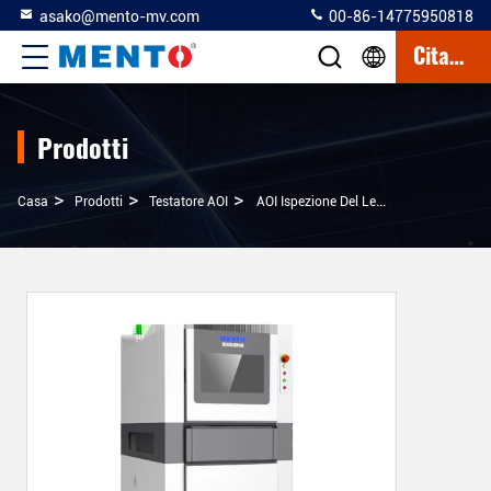
asako@mento-mv.com
00-86-14775950818
Citazione
Prodotti
>
>
>
Casa
Prodotti
Testatore AOI
AOI Ispezione Del Legame Del Filo Semiconduttore Per La Macchina Di Legame A Stampo E La Progettazione Del Binario