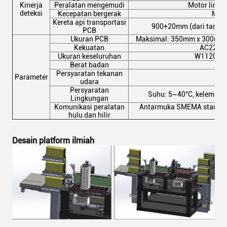
Kinerja
Peralatan mengemudi
Motor linier
deteksi
Kecepatan bergerak
Max
Kereta api transportasi
900+20mm (dari tanah 
PCB
Ukuran PCB
Maksimal: 350mm x 300mm
Kekuatan
AC220V
Ukuran keseluruhan
W1120xD
Berat badan
≈
Persyaratan tekanan
Parameter
≥
udara
Persyaratan
Suhu: 5~40°C, kelembaba
Lingkungan
Komunikasi peralatan
Antarmuka SMEMA standar
hulu dan hilir
per
Desain platform ilmiah