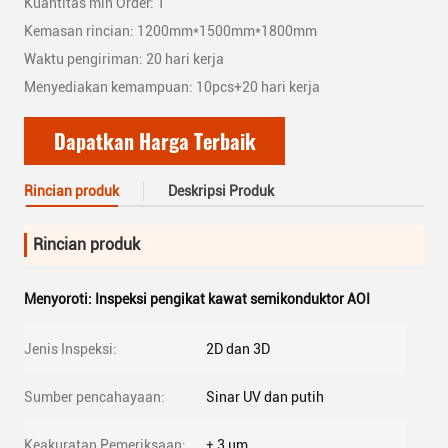
Kuantitas min Order: 1
Kemasan rincian: 1200mm*1500mm*1800mm
Waktu pengiriman: 20 hari kerja
Menyediakan kemampuan: 10pcs+20 hari kerja
Dapatkan Harga Terbaik
Rincian produk
Deskripsi Produk
Rincian produk
Menyoroti:
Inspeksi pengikat kawat semikonduktor AOI
Jenis Inspeksi:
2D dan 3D
Sumber pencahayaan:
Sinar UV dan putih
Keakuratan Pemeriksaan:
± 3 μm