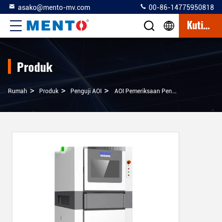
asako@mento-mv.com
00-86-14775950818
Kutipan
Produk
>
>
>
Rumah
Produk
Penguji AOI
AOI Pemeriksaan Pengikatan Kawat Semikonduktor Untuk Mesin Pengikatan Mati Dan Desain Jalur