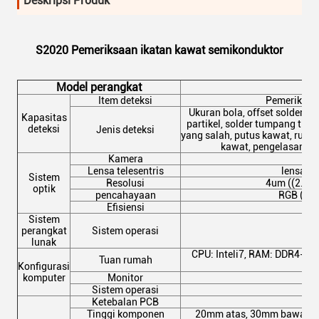
Deskripsi Produk
S2020 Pemeriksaan ikatan kawat semikonduktor
Model perangkat
Item deteksi
Pemeriksaa
Ukuran bola, offset solder, s
Kapasitas
partikel, solder tumpang tindi
deteksi
Jenis deteksi
yang salah, putus kawat, runt
kawat, pengelasan ka
Kamera
Lensa telesentris
lensa op
Sistem
Resolusi
4um ((2.4u
optik
pencahayaan
RGB (bis
Efisiensi
3
Sistem
perangkat
Sistem operasi
lunak
CPU: Inteli7, RAM: DDR4-1
Tuan rumah
H
Konfigurasi
komputer
Monitor
Sistem operasi
Ketebalan PCB
1
Tinggi komponen
20mm atas, 30mm bawah (ti