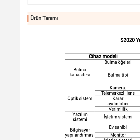
Ürün Tanımı
S2020 Ya
Cihaz modeli
Bulma öğeleri
Bulma
kapasitesi
Bulma tipi
Kamera.
Telemerkezli lens
Optik sistem
Karar
aydınlatıcı
Verimlilik
Yazılım
İşletim sistemi
sistemi
Ev sahibi
Bilgisayar
yapılandırması
Monitor