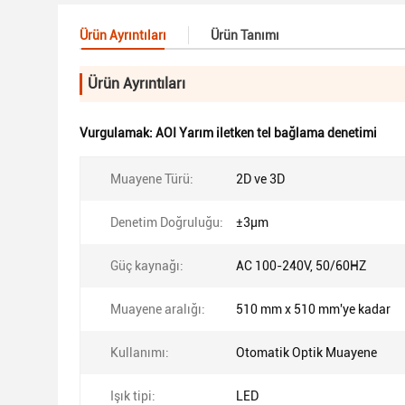
Ürün Ayrıntıları
Ürün Tanımı
Ürün Ayrıntıları
Vurgulamak:
AOI Yarım iletken tel bağlama denetimi
Muayene Türü:
2D ve 3D
Denetim Doğruluğu:
±3μm
Güç kaynağı:
AC 100-240V, 50/60HZ
Muayene aralığı:
510 mm x 510 mm'ye kadar
Kullanımı:
Otomatik Optik Muayene
Işık tipi:
LED