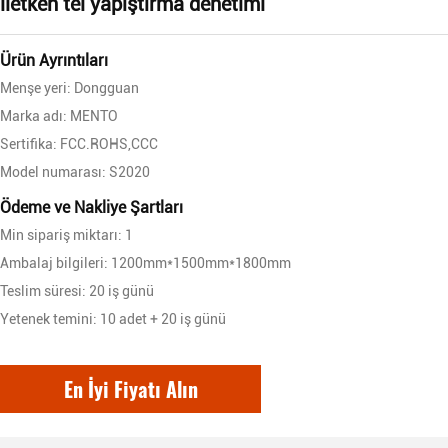
iletken tel yapıştırma denetimi
Ürün Ayrıntıları
Menşe yeri: Dongguan
Marka adı: MENTO
Sertifika: FCC.ROHS,CCC
Model numarası: S2020
Ödeme ve Nakliye Şartları
Min sipariş miktarı: 1
Ambalaj bilgileri: 1200mm*1500mm*1800mm
Teslim süresi: 20 iş günü
Yetenek temini: 10 adet + 20 iş günü
En İyi Fiyatı Alın