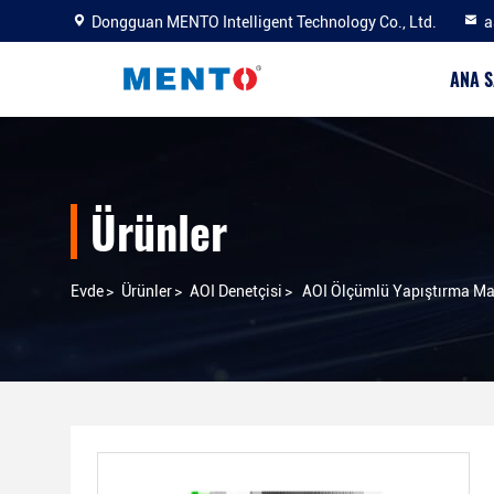
Dongguan MENTO Intelligent Technology Co., Ltd.
a
ANA S
Ürünler
Evde
>
Ürünler
>
AOI Denetçisi
>
AOI Ölçümlü Yapıştırma Maki