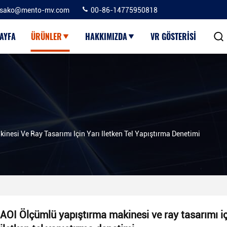
sako@mento-mv.com
00-86-14775950818
AYFA
ÜRÜNLER
HAKKIMIZDA
VR GÖSTERISI
nesi Ve Ray Tasarımı Için Yarı Iletken Tel Yapıştırma Denetimi
AOI Ölçümlü yapıştırma makinesi ve ray tasarımı iç