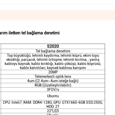
rım iletken tel bağlama denetimi
S2020
Tel bağlama denetimi
Top büyüklüğü, lehimli kaydırma, lehimli köprü, ekim topu
eksikliği, parçacık, lehimli örtüşme, lehimli kırılma, , yanlış
kabloyu kaynak, kablo kırıklığı, kablo çöküşü, kablo köprüsü,
kablo kalıntıları, kaynak kablosu karışımı
20MP
Telemerkezli optik lens
4um ((2.4um~4um isteğe bağlı)
RGB ((özelleştirilebilir)
3FOV/s
Ubuntu
CPU: Inteli7, RAM: DDR4-128G, GPU: GTX1660-6GB SSD:250G,
HDD: 2T
22"LED