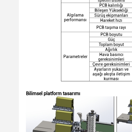
İşletim sistemi
PCB kalınlığı
Bileşen Yüksekliği
Algılama
Sürüş ekipmanları
performansı
Hareket hızı
PCB taşıma rayı
PCB boyutu
Güç
Toplam boyut
Ağırlık
Hava basıncı
Parametreler
gereksinimleri
Çevre gereksinimleri
Ayarların yukarı ve
aşağı akışta iletişim
kurması
Bilimsel platform tasarımı