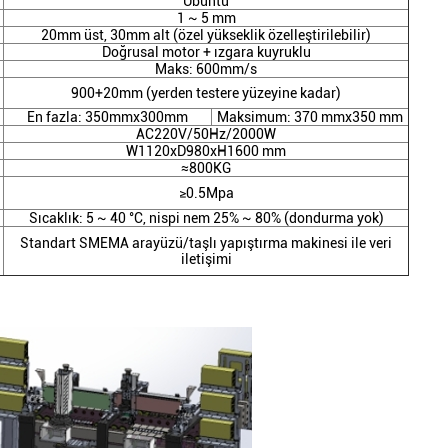
Ubuntu
1 ~ 5 mm
20mm üst, 30mm alt (özel yükseklik özelleştirilebilir)
Doğrusal motor + ızgara kuyruklu
Maks: 600mm/s
900+20mm (yerden testere yüzeyine kadar)
En fazla: 350mmx300mm
Maksimum: 370 mmx350 mm
AC220V/50Hz/2000W
W1120xD980xH1600 mm
≈800KG
≥0.5Mpa
Sıcaklık: 5 ~ 40 °C, nispi nem 25% ~ 80% (dondurma yok)
Standart SMEMA arayüzü/taşlı yapıştırma makinesi ile veri
iletişimi