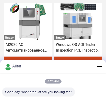
Видео
Видео
M2020 AOI
Windows OS AOI Tester
Автоматизированное
Inspection PCB Inspection
оборудование
Machine 2D и 3D
визуальной инспекции в
у
Получите самую лучшую цену
Получите самую лучшую цену
Allen
SMT
6:25 AM
Good day, what product are you looking for?
DONGGUAN MENTO INTELLIGENT TECHNOLOGY CO.,