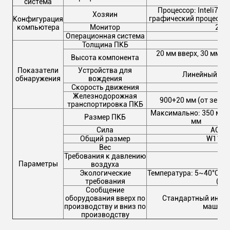
система
Процессор: Inteli7, 
Хозяин
графический процессор
Конфигурация
компьютера
Монитор
22"
Операционная система
Толщина ПКБ
20 мм вверх, 30 мм в
Высота компонента
быт
Показатели
Устройства для
Линейный дви
обнаружения
вождения
Скорость движения
Ма
Железнодорожная
900+20 мм (от земли
транспортировка ПКБ
Максимально: 350 ммx
Размер ПКБ
мм
Сила
AC22
Общий размер
W1120
Вес
Требования к давлению
Параметры
воздуха
Экологические
Температура: 5~40°C, 
требования
(бе
Сообщение
оборудования вверх по
Стандартный инте
производству и вниз по
машино
производству