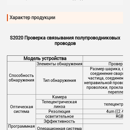
Характер продукции
S2020 Проверка связывания полупроводниковых
проводов
Модель устройства
Элементы обнаружения
Проверка 
Размер шарика, сме
соединение сварки,
Способность
частица, соединение 
обнаружения
Тип обнаружения
неправильной проволок
проволоки, прокладка
переплетен
Камера
Телецентрическая
телецентриче
линза
Оптическая
система
Резолюция
4um ((2.4u
осветительное
RGB ((
Эффективность
Программная
Операционная система