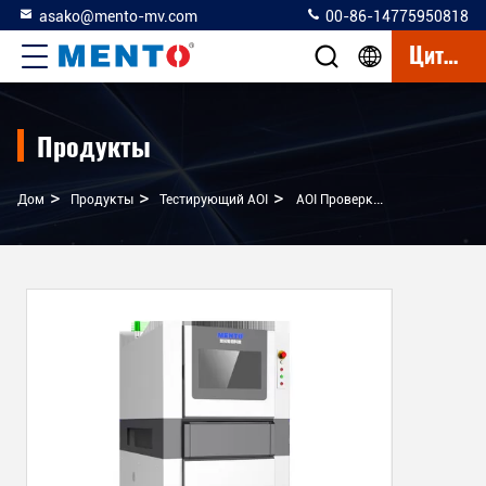
asako@mento-mv.com
00-86-14775950818
Цитата
Продукты
>
>
>
Дом
Продукты
Тестирующий AOI
AOI Проверка Склеивания Полупроводниковых Проводов Для Машины Склеивания И Конструкции Рельсов