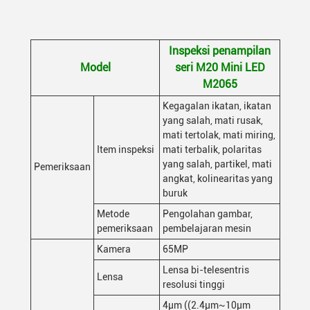
Inspeksi penampilan
Model
seri M20 Mini LED
M2065
Kegagalan ikatan, ikatan
yang salah, mati rusak,
mati tertolak, mati miring,
Item inspeksi
mati terbalik, polaritas
yang salah, partikel, mati
Pemeriksaan
angkat, kolinearitas yang
buruk
Metode
Pengolahan gambar,
pemeriksaan
pembelajaran mesin
Kamera
65MP
Lensa bi-telesentris
Lensa
resolusi tinggi
4μm ((2.4μm~10μm