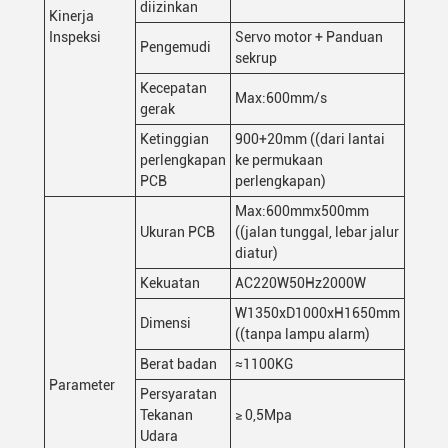
diizinkan
Kinerja
Inspeksi
Servo motor + Panduan
Pengemudi
sekrup
Kecepatan
Max:600mm/s
gerak
Ketinggian
900+20mm ((dari lantai
perlengkapan
ke permukaan
PCB
perlengkapan)
Max:600mmx500mm
Ukuran PCB
((jalan tunggal, lebar jalur
diatur)
Kekuatan
AC220W50Hz2000W
W1350xD1000xH1650mm
Dimensi
((tanpa lampu alarm)
Berat badan
≈1100KG
Parameter
Persyaratan
Tekanan
≥ 0,5Mpa
Udara