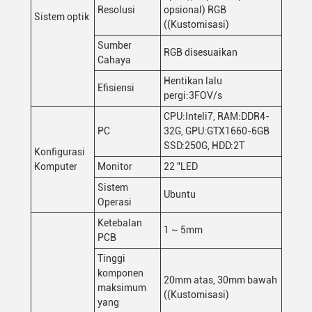
Resolusi
opsional) RGB
Sistem optik
((Kustomisasi)
Sumber
RGB disesuaikan
Cahaya
Hentikan lalu
Efisiensi
pergi:3FOV/s
CPU:Inteli7, RAM:DDR4-
PC
32G, GPU:GTX1660-6GB
SSD:250G, HDD:2T
Konfigurasi
Komputer
Monitor
22 "LED
Sistem
Ubuntu
Operasi
Ketebalan
1 ~ 5mm
PCB
Tinggi
komponen
20mm atas, 30mm bawah
maksimum
((Kustomisasi)
yang