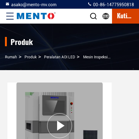
asako@mento-mv.com
00-86-14775950818
Kutipan
Produk
>
>
>
Rumah
Produk
Peralatan AOI LED
Mesin Inspeksi PCB Peralatan AOI LED Optik Otomatis