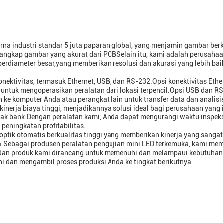
na industri standar 5 juta paparan global, yang menjamin gambar berk
nangkap gambar yang akurat dari PCBSelain itu, kami adalah perusaha
berdiameter besar,yang memberikan resolusi dan akurasi yang lebih bai
nektivitas, termasuk Ethernet, USB, dan RS-232.Opsi konektivitas Ethe
ntuk mengoperasikan peralatan dari lokasi terpencil.Opsi USB dan R
 komputer Anda atau perangkat lain untuk transfer data dan analisi
nerja biaya tinggi, menjadikannya solusi ideal bagi perusahaan yang 
ak bank.Dengan peralatan kami, Anda dapat mengurangi waktu inspeks
peningkatan profitabilitas.
optik otomatis berkualitas tinggi yang memberikan kinerja yang sangat 
na.Sebagai produsen peralatan pengujian mini LED terkemuka, kami m
u, dan produk kami dirancang untuk memenuhi dan melampaui kebutuhan
ini dan mengambil proses produksi Anda ke tingkat berikutnya.