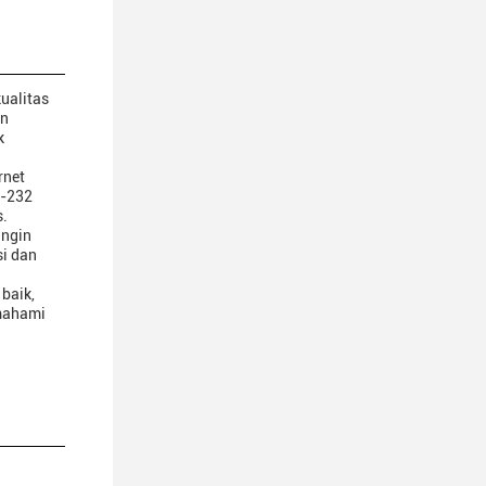
ualitas
an
k
rnet
S-232
s.
ingin
i dan
baik,
emahami