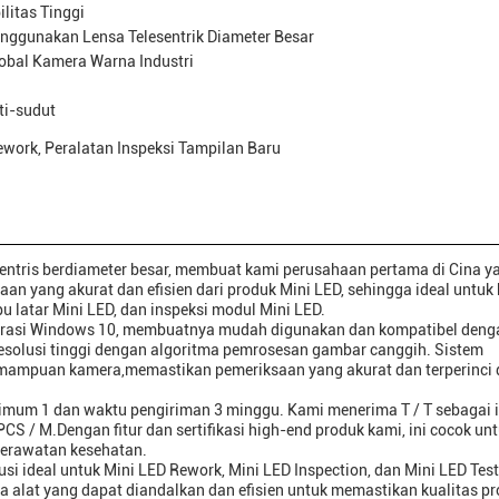
ilitas Tinggi
nggunakan Lensa Telesentrik Diameter Besar
lobal Kamera Warna Industri
ti-sudut
ework, Peralatan Inspeksi Tampilan Baru
sentris berdiameter besar, membuat kami perusahaan pertama di Cina y
an yang akurat dan efisien dari produk Mini LED, sehingga ideal untuk
pu latar Mini LED, dan inspeksi modul Mini LED.
perasi Windows 10, membuatnya mudah digunakan dan kompatibel deng
solusi tinggi dengan algoritma pemrosesan gambar canggih. Sistem
mampuan kamera,memastikan pemeriksaan yang akurat dan terperinci 
imum 1 dan waktu pengiriman 3 minggu. Kami menerima T / T sebagai i
/ M.Dengan fitur dan sertifikasi high-end produk kami, ini cocok un
 perawatan kesehatan.
i ideal untuk Mini LED Rework, Mini LED Inspection, dan Mini LED Tes
alat yang dapat diandalkan dan efisien untuk memastikan kualitas pr