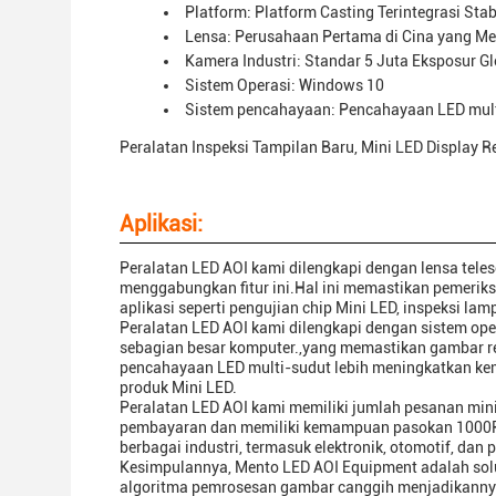
Platform: Platform Casting Terintegrasi Stab
Lensa: Perusahaan Pertama di Cina yang Me
Kamera Industri: Standar 5 Juta Eksposur G
Sistem Operasi: Windows 10
Sistem pencahayaan: Pencahayaan LED mul
Peralatan Inspeksi Tampilan Baru, Mini LED Display R
Aplikasi:
Peralatan LED AOI kami dilengkapi dengan lensa tele
menggabungkan fitur ini.Hal ini memastikan pemeriksa
aplikasi seperti pengujian chip Mini LED, inspeksi lam
Peralatan LED AOI kami dilengkapi dengan sistem o
sebagian besar komputer.,yang memastikan gambar re
pencahayaan LED multi-sudut lebih meningkatkan ke
produk Mini LED.
Peralatan LED AOI kami memiliki jumlah pesanan min
pembayaran dan memiliki kemampuan pasokan 1000PCS 
berbagai industri, termasuk elektronik, otomotif, dan
Kesimpulannya, Mento LED AOI Equipment adalah solus
algoritma pemrosesan gambar canggih menjadikannya 