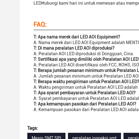
LEDHubungi kami hari ini untuk memesan atau mempela
FAQ:
T: Apa nama merek dari LED AOI Equipment?
A: Nama merek dari LED AOI Equipment adalah MENT
T: Di mana peralatan LED AOI diproduksi?
A: Peralatan AOI LED diproduksi di Dongguan, Cina.
T: Sertifikasi apa yang dimiliki oleh Peralatan AOI LED
A: Peralatan LED AOI disertifikasi oleh FCC, ROHS, I
T: Berapa jumlah pesanan minimum untuk Peralatan 
A: Jumlah pesanan minimum untuk Peralatan LED AOI
T: Berapa waktu pengiriman untuk Peralatan AOI LED
A: Waktu pengiriman untuk Peralatan AOI LED adalah
T: Apa syarat pembayaran untuk Peralatan LED AOI?
A: Syarat pembayaran untuk Peralatan AOI LED adalah
T: Apa kemampuan pasokan dari Peralatan LED AOI?
A: Kemampuan pasokan dari Peralatan LED AOI adal
Tags:
Mesin SMT SPI
peralatan inspeksi smt
peral