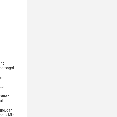
ang
 berbagai
an
dari
stilah
tuk
ting.dan
oduk Mini