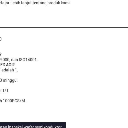
jari lebih lanjut tentang produk kami.
O.
?
SO9000, dan ISO14001.
LED AOI?
 adalah 1.
?
 3 minggu.
 T/T.
ah 1000PCS/M.
atan inspeksi wafer semikonduktor