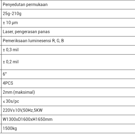
Penyedutan permukaan
25g-210g
± 10 μm
Laser, pengerasan panas
Pemeriksaan luminesensi R, G, B
± 0,3 mil
± 0,2 mil
6"
4PCS
2mm (maksimal)
≤ 30s/pc
220V±10V,50Hz,5KW
W1300xD1600xH1650mm
1500kg