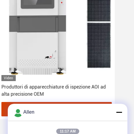
Video
Vid
Produttori di apparecchiature di ispezione AOI ad
Equi
alta precisione OEM
sal
Ottenga il migliore prezzo
Allen
11:17 AM