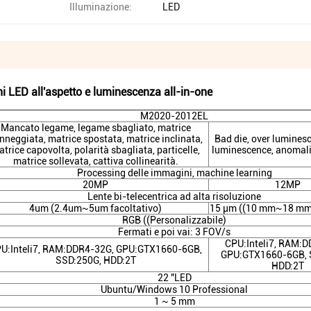
Illuminazione:
LED
LED all'aspetto e luminescenza all-in-one
M2020-2012EL
Mancato legame, legame sbagliato, matrice
nneggiata, matrice spostata, matrice inclinata,
Bad die, over lumines
trice capovolta, polarità sbagliata, particelle,
luminescence, anomal
matrice sollevata, cattiva collinearità.
Processing delle immagini, machine learning
20MP
12MP
Lente bi-telecentrica ad alta risoluzione
4um (2.4um~5um facoltativo)
15 μm ((10 mm~18 mm 
RGB ((Personalizzabile)
Fermati e poi vai: 3 FOV/s
CPU:Inteli7, RAM:
U:Inteli7, RAM:DDR4-32G, GPU:GTX1660-6GB,
GPU:GTX1660-6GB, 
SSD:250G, HDD:2T
HDD:2T
22 "LED
Ubuntu/Windows 10 Professional
1 ~ 5 mm