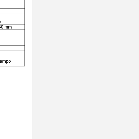
)
50 mm
stampo