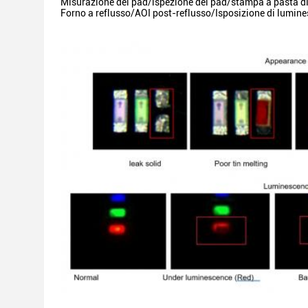
Misurazione del pad/ispezione del pad/stampa a pasta di
Forno a reflusso/AOI post-reflusso/Isposizione di lumin