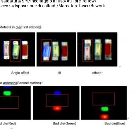
 saldatura/SPI/incollaggio a fuso/AOI pre-reflow/
escenza/Isposizione di colloidi/Marcatore laser/Rework