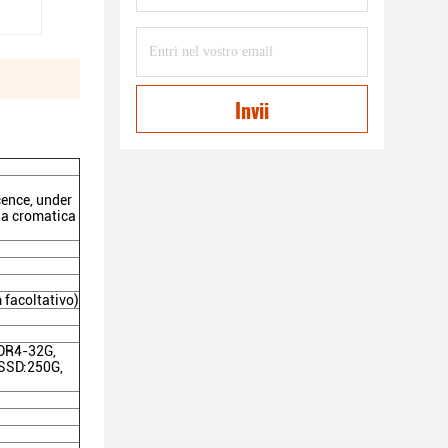
Invii
cence, under
ia cromatica
facoltativo)
DDR4-32G,
SSD:250G,