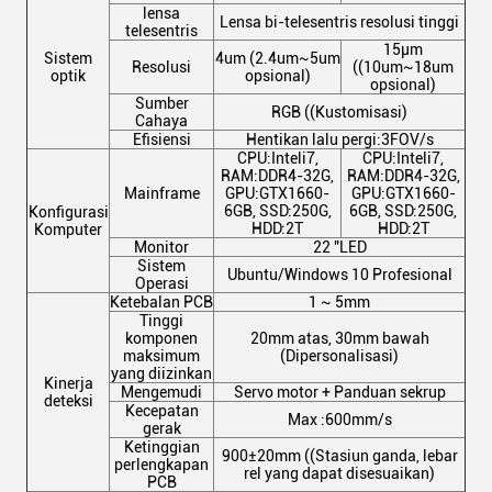
lensa
Lensa bi-telesentris resolusi tinggi
telesentris
15μm
Sistem
4um (2.4um~5um
Resolusi
((10um~18um
optik
opsional)
opsional)
Sumber
RGB ((Kustomisasi)
Cahaya
Efisiensi
Hentikan lalu pergi:3FOV/s
CPU:Inteli7,
CPU:Inteli7,
RAM:DDR4-32G,
RAM:DDR4-32G,
Mainframe
GPU:GTX1660-
GPU:GTX1660-
6GB, SSD:250G,
6GB, SSD:250G,
Konfigurasi
HDD:2T
HDD:2T
Komputer
Monitor
22 "LED
Sistem
Ubuntu/Windows 10 Profesional
Operasi
Ketebalan PCB
1 ~ 5mm
Tinggi
komponen
20mm atas, 30mm bawah
maksimum
(Dipersonalisasi)
yang diizinkan
Kinerja
Mengemudi
Servo motor + Panduan sekrup
deteksi
Kecepatan
Max :600mm/s
gerak
Ketinggian
900±20mm ((Stasiun ganda, lebar
perlengkapan
rel yang dapat disesuaikan)
PCB