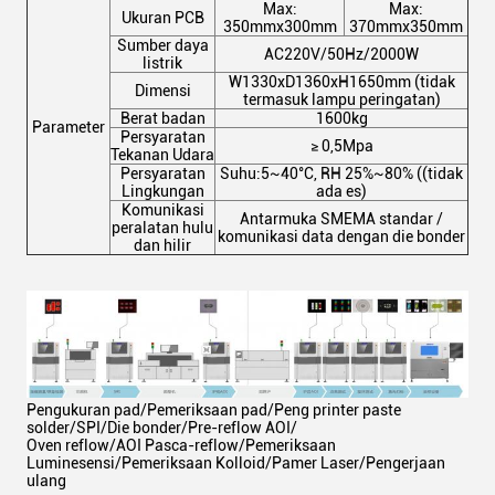
Max:
Max:
Ukuran PCB
350mmx300mm
370mmx350mm
Sumber daya
AC220V/50Hz/2000W
listrik
W1330xD1360xH1650mm (tidak
Dimensi
termasuk lampu peringatan)
Berat badan
1600kg
Parameter
Persyaratan
≥ 0,5Mpa
Tekanan Udara
Persyaratan
Suhu:5~40°C, RH 25%~80% ((tidak
Lingkungan
ada es)
Komunikasi
Antarmuka SMEMA standar /
peralatan hulu
komunikasi data dengan die bonder
dan hilir
Pengukuran pad/Pemeriksaan pad/Peng printer paste
solder/SPI/Die bonder/Pre-reflow AOI/
Oven reflow/AOI Pasca-reflow/Pemeriksaan
Luminesensi/Pemeriksaan Kolloid/Pamer Laser/Pengerjaan
ulang