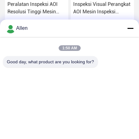
Peralatan Inspeksi AOI
Inspeksi Visual Perangkat
Resolusi Tinggi Mesin
AOI Mesin Inspeksi
Penglihatan Tepat
Otomatis Optik
Dapatkan Harga Terbaik
Dapatkan Harga Terbaik
Allen
1:50 AM
Good day, what product are you looking for?
DONGGUAN MENTO INTELLIGENT TECHNOLOGY CO.,
LTD.
asako@mento-mv.com
00-86-14775950818
Tidak, tidak.1Jalan Minxing1, Komunitas Shangjiao, Kota
Chang'an, Kota Dongnguan, Provinsi Guangdong. CHN.