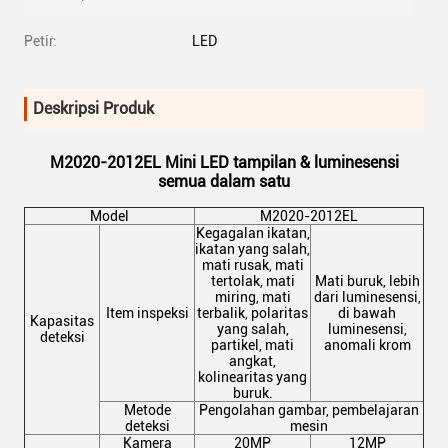
Petir:
LED
Deskripsi Produk
M2020-2012EL Mini LED tampilan & luminesensi
semua dalam satu
Model
M2020-2012EL
Kegagalan ikatan,
ikatan yang salah,
mati rusak, mati
tertolak, mati
Mati buruk, lebih
miring, mati
dari luminesensi,
Item inspeksi
terbalik, polaritas
di bawah
Kapasitas
yang salah,
luminesensi,
deteksi
partikel, mati
anomali krom
angkat,
kolinearitas yang
buruk.
Metode
Pengolahan gambar, pembelajaran
deteksi
mesin
Kamera
20MP
12MP