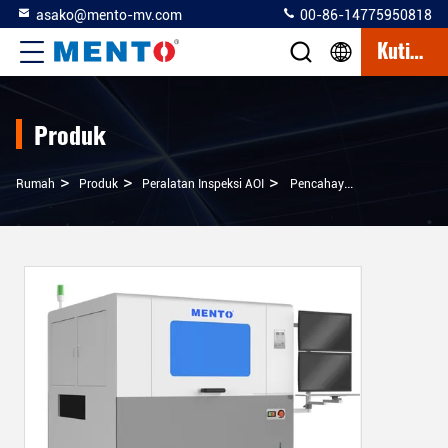
asako@mento-mv.com
00-86-14775950818
Kutipan
Produk
>
>
>
Rumah
Produk
Peralatan Inspeksi AOI
Pencahayaan Tampilan Mini LED All-In-One Untuk Peralatan AOI Kecepatan Tinggi Dan Akurasi Deteksi