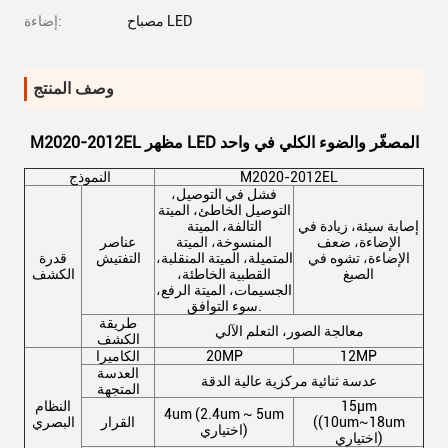
مصباح LED
إضاءة:
وصف المنتج
M2020-2012EL مظهر LED المصغّر والضوء الكلي في واحد
M2020-2012EL
النموذج
فشل في التوصيل،
التوصيل الخاطئ، الميتة
إصابة سيئة، زيادة في
التالفة، الميتة
الإضاءة، ضعف
المنسوخة، الميتة
عناصر
الإضاءة، تشوه في
المتميلة، الميتة المنقلبة،
التفتيش
قدرة
الصبغ
القطبية الخاطئة،
الكشف
الجسيمات، الميتة الرفع،
سوء التوافق.
طريقة
معالجة الصور، التعلم الآلي
الكشف
12MP
20MP
الكاميرا
العدسة
عدسة ثنائية مركزية عالية الدقة
المتجهة
15μm
النظام
4um (2.4um ~ 5um
((10um~18um
القرار
البصري
اختياري)
اختياري)