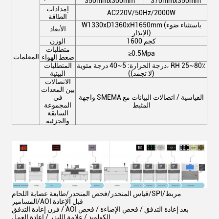
350mmx300mm
370mmx350mm
إمدادات
AC220V/50Hz/2000W
الطاقة
W1330xD1360xH1650mm (باستثناء ضوء
الأبعاد
الإنذار)
1600 كجم
الوزن
متطلبات
≥0.5Mpa
المعلمات
ضغط الهواء
درجة الحرارة: 5~40 درجة مئوية، RH 25~80٪
المتطلبات
((لا تجمد)
البيئية
الاتصالات
بين المعدات
واجهة SMEMA القياسية / اتصالات البيانات مع
في
المثبط
المجموعة
السابقة
والجزئية
قياس المنحدر/فحص المنحدر/طابعة عصابة اللحام/SPI/مربط
المسامير/AOI قبل الإعادة
فرن إعادة التدفق / AOI بعد إعادة التدفق / فحص الإضاءة / فحص
الكولويد / علامة الليزر / إعادة العمل