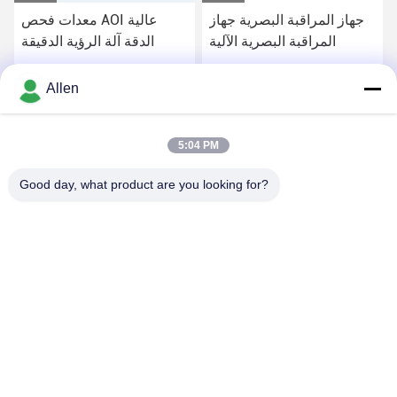
جهاز المراقبة البصرية جهاز
معدات فحص AOI عالية
المراقبة البصرية الآلية
الدقة آلة الرؤية الدقيقة
احصل على أفضل سعر
احصل على أفضل سعر
Allen
5:04 PM
Good day, what product are you looking for?
DONGGUAN MENTO INTELLIGENT TECHNOLOGY CO.,
LTD.
asako@mento-mv.com
00-86-14775950818
لا.1طريق مينشينغ1، مجتمع شانجياو بلدة شانجيان، مدينة دوغغوان،
مقاطعة قوانغدونغ.