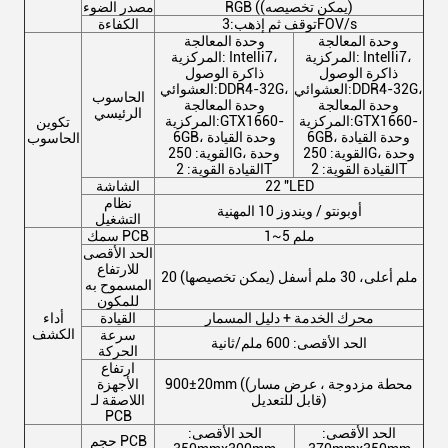
RGB ((يمكن تخصيصه)
مصدر الضوء
توقف ثم إذهب:3FOV/s
الكفاءة
وحدة المعالجة
وحدة المعالجة
المركزية: Intelli7،
المركزية: Intelli7،
ذاكرة الوصول
ذاكرة الوصول
العشوائي:DDR4-32G،
العشوائي:DDR4-32G،
الحاسوب
وحدة المعالجة
وحدة المعالجة
الرئيسي
المركزية:GTX1660-
المركزية:GTX1660-
تكوين
6GB، وحدة القيادة
6GB، وحدة القيادة
الحاسوب
القوية: 250G، وحدة
القوية: 250G، وحدة
القيادة القوية: 2T
القيادة القوية: 2T
22 "LED
الشاشة
نظام
أوبونتو / ويندوز 10 المهنية
التشغيل
1~5 ملم
سمك PCB
الحد الأقصى
للارتفاع
20 ملم أعلى، 30 ملم أسفل (يمكن تخصيصها)
المسموح به
للمكون
محرك الخدمة + دليل المسمار
القيادة
أداء
الكشف
سرعة
الحد الأقصى: 600 ملم/ثانية
الحركة
ارتفاع
900±20mm ((محطة مزدوجة ، عرض مسار
الأجهزة
قابل للتعديل)
اللاصقة لـ
PCB
الحد الأقصى:
الحد الأقصى:
حجم PCB