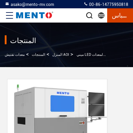
asako@mento-mv.com
00-86-14775950818
إقتباس
المنتجات
>
>
>
معدات تفتيش AOI
المنزل
المنتجات