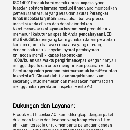
ISO14001
Produk kami memiliki
area inspeksi yang
luas
dan a
sistem kamera resolusi tinggi
yang memberikan
pemeriksaan visual yang jelas dan akurat.
Perangkat
lunak inspeksi lanjutan
memastikan bahwa proses
inspeksi Anda efisien dan dapat diandalkan.
Kami menawarkan
Layanan kustomisasi produk
Untuk
memenuhi kebutuhan spesifik Anda.
pencahayaan LED
multi-sudut
Sistem yang kami gunakan dalam peralatan
kami menjamin bahwa semua area yang diterangi
dengan baik untuk inspeksi.
syarat pembayaran
online
dan memiliki
kapasitas pasokan
1000/bulan
Kita.
waktu pengiriman
cepat, dengan hanya 1
minggu diperlukan untuk mengirimkan pesanan Anda.
Peraturan
jumlah pesanan minimum
untuk kami
Peralatan
inspeksi AOI Cina
adalah 1, dan
harga
Hubungi kami
sekarang untuk memesan dan merasakan manfaat dari
menggunakan peralatan inspeksi Mento AOI!
Dukungan dan Layanan:
Produk Alat Inspeksi AOI kami dilengkapi dengan paket
dukungan teknis dan layanan yang komprehensif. tim
ahli kami tersedia untuk membantu pelanggan dengan