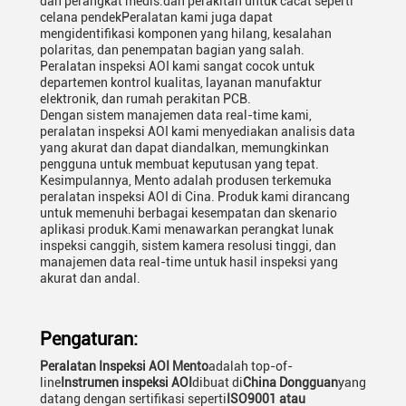
dan perangkat medis.dan perakitan untuk cacat seperti
celana pendekPeralatan kami juga dapat
mengidentifikasi komponen yang hilang, kesalahan
polaritas, dan penempatan bagian yang salah.
Peralatan inspeksi AOI kami sangat cocok untuk
departemen kontrol kualitas, layanan manufaktur
elektronik, dan rumah perakitan PCB.
Dengan sistem manajemen data real-time kami,
peralatan inspeksi AOI kami menyediakan analisis data
yang akurat dan dapat diandalkan, memungkinkan
pengguna untuk membuat keputusan yang tepat.
Kesimpulannya, Mento adalah produsen terkemuka
peralatan inspeksi AOI di Cina. Produk kami dirancang
untuk memenuhi berbagai kesempatan dan skenario
aplikasi produk.Kami menawarkan perangkat lunak
inspeksi canggih, sistem kamera resolusi tinggi, dan
manajemen data real-time untuk hasil inspeksi yang
akurat dan andal.
Pengaturan:
Peralatan Inspeksi AOI Mento
adalah top-of-
line
Instrumen inspeksi AOI
dibuat di
China Dongguan
yang
datang dengan sertifikasi seperti
ISO9001 atau