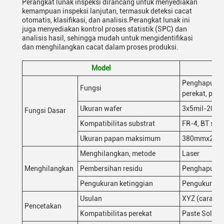
Perangkat lunak inspeksi dirancang untuk menyediakan
kemampuan inspeksi lanjutan, termasuk deteksi cacat
otomatis, klasifikasi, dan analisis.Perangkat lunak ini
juga menyediakan kontrol proses statistik (SPC) dan
analisis hasil, sehingga mudah untuk mengidentifikasi
dan menghilangkan cacat dalam proses produksi.
Model
Penghapusan 
Fungsi
perekat, pere
Ukuran wafer
3x5mil-20x2
Fungsi Dasar
Kompatibilitas substrat
FR-4, BT subs
Ukuran papan maksimum
380mmx28
Menghilangkan, metode
Laser
Menghilangkan
Pembersihan residu
Penghapusan
Pengukuran ketinggian
Pengukuran 
Usulan
XYZ (cara lini
Pencetakan
Kompatibilitas perekat
Paste Solder,