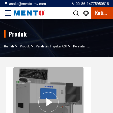
asako@mento-mv.com
00-86-14775950818
Kutipan
Produk
>
>
>
Rumah
Produk
Peralatan Inspeksi AOI
Peralatan Inspeksi AOI Optik Otomatis Berkecepatan Tinggi Mesin SPI SMT