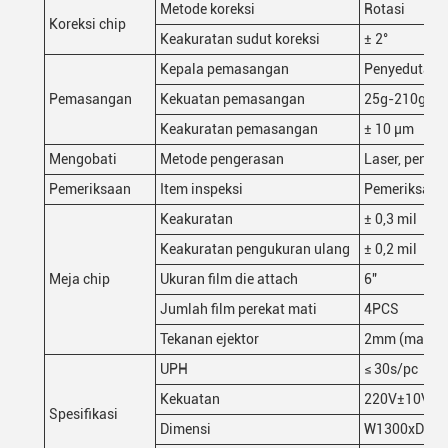
Metode koreksi
Rotasi
Koreksi chip
Keakuratan sudut koreksi
± 2°
Kepala pemasangan
Penyedutan 
Pemasangan
Kekuatan pemasangan
25g-210g
Keakuratan pemasangan
± 10 μm
Mengobati
Metode pengerasan
Laser, penge
Pemeriksaan
Item inspeksi
Pemeriksaan 
Keakuratan
± 0,3 mil
Keakuratan pengukuran ulang
± 0,2 mil
Meja chip
Ukuran film die attach
6"
Jumlah film perekat mati
4PCS
Tekanan ejektor
2mm (maksi
UPH
≤ 30s/pc
Kekuatan
220V±10V,5
Spesifikasi
Dimensi
W1300xD16