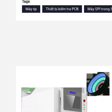
Tags:
Máy ép
Thiết bị kiểm tra PCB
Máy SPI trong