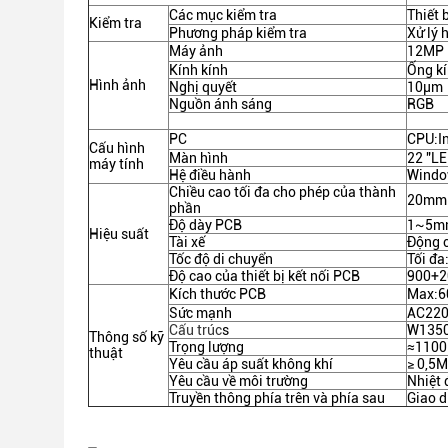
Các mục kiểm tra
Thiết 
Kiểm tra
Phương pháp kiểm tra
Xử lý 
Máy ảnh
12MP
Kính kính
Ống kí
Hình ảnh
Nghị quyết
10μm
Nguồn ánh sáng
RGB
PC
CPU:I
Cấu hình
Màn hình
22 "L
máy tính
Hệ điều hành
Windo
Chiều cao tối đa cho phép của thành
20mm t
phần
Độ dày PCB
1~5m
Hiệu suất
Tài xế
Động c
Tốc độ di chuyển
Tối đ
Độ cao của thiết bị kết nối PCB
900+20
Kích thước PCB
Max:6
Sức mạnh
AC22
Cấu trúc
s
W1350
Thông số kỹ
Trọng lượng
≈110
thuật
Yêu cầu áp suất không khí
≥ 0,5
Yêu cầu về môi trường
Nhiệt 
Truyền thông phía trên và phía sau
Giao d