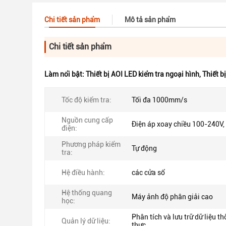
Chi tiết sản phẩm
Mô tả sản phẩm
Chi tiết sản phẩm
Làm nổi bật:
Thiết bị AOI LED kiểm tra ngoại hình
,
Thiết b
Tốc độ kiểm tra:
Tối đa 1000mm/s
Nguồn cung cấp
Điện áp xoay chiều 100-240V
điện:
Phương pháp kiểm
Tự động
tra:
Hệ điều hành:
các cửa sổ
Hệ thống quang
Máy ảnh độ phân giải cao
học:
Phân tích và lưu trữ dữ liệu th
Quản lý dữ liệu:
thực