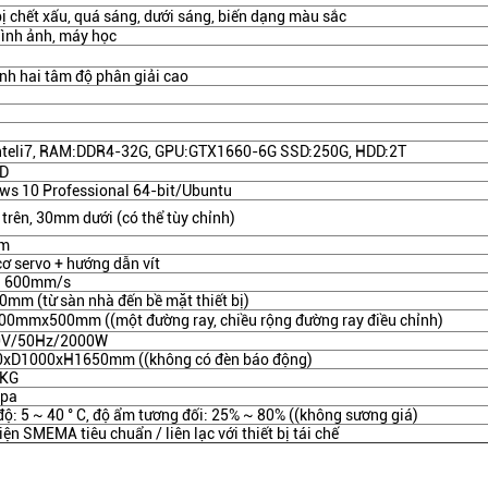
bị chết xấu, quá sáng, dưới sáng, biến dạng màu sắc
hình ảnh, máy học
nh hai tâm độ phân giải cao
nteli7, RAM:DDR4-32G, GPU:GTX1660-6G SSD:250G, HDD:2T
ED
ws 10 Professional 64-bit/Ubuntu
rên, 30mm dưới (có thể tùy chỉnh)
m
ơ servo + hướng dẫn vít
a: 600mm/s
mm (từ sàn nhà đến bề mặt thiết bị)
00mmx500mm ((một đường ray, chiều rộng đường ray điều chỉnh)
0V/50Hz/2000W
xD1000xH1650mm ((không có đèn báo động)
0KG
Mpa
độ: 5 ~ 40 ° C, độ ẩm tương đối: 25% ~ 80% ((không sương giá)
iện SMEMA tiêu chuẩn / liên lạc với thiết bị tái chế