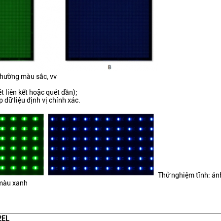
 thường màu sắc, vv
 liên kết hoặc quét dần);
 dữ liệu định vị chính xác.
Thử nghiệm tĩnh: án
 màu xanh
2EL