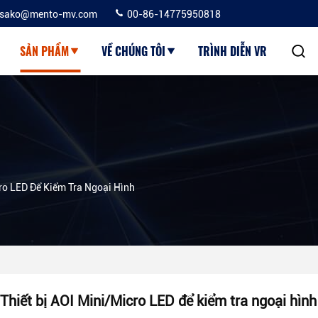
sako@mento-mv.com
00-86-14775950818
SẢN PHẨM
VỀ CHÚNG TÔI
TRÌNH DIỄN VR
cro LED Để Kiểm Tra Ngoại Hình
Thiết bị AOI Mini/Micro LED để kiểm tra ngoại hình