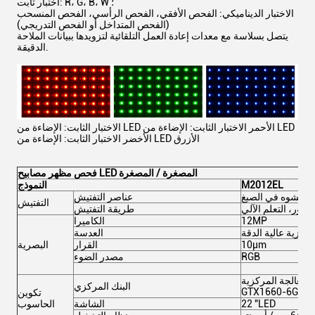
اختبار ثابت: R، G، B، W ؛
الاختبار الديناميكي: الفحص الأفقي، الفحص الرأسي، الفحص المنسحب
(الفحص المتداخل أو الفحص التدريجي)
يتصل بسلاسة مع معدات إعادة العمل التلقائية لتزويدها ببيانات الملاحة
الدقيقة.
الاختبار الثابت: الإضاءة من LED الأحمر الاختبار الثابت: الإضاءة من LED
الأخضر الاختبار الثابت: الإضاءة من LED الأزرق
فحص مظهر مصابيح LED المصغرة / المصغرة
M2012EL
النموذج
ة، تشوه في الصبغ
عناصر التفتيش
التفتيش
لصور، التعلم الآلي
طريقة التفتيش
12MP
الكاميرا
ركزية عالية الدقة
العدسة
10μm
القرار
البصرية
RGB
مصدر الضوء
ية: Intelli7، وحدة الوصول الالكتروني: DDR4-32G، وحدة المعالجة الرقمية:
البنك المركزي
GTX1660-6G SSD
تكوين
22 "LED
الشاشة
الحاسوب