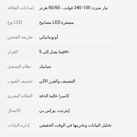
تيار متردد 100-240 فولت ، 50/60 هرتز
إمدادات الطاقة:
مصابيح LED مصغرة
نوع LED:
أوتوماتيكي
طريقة الفحص:
ما يصل إلى 5μm
القرار:
شبابيك
نظام التشغيل:
التصنيف والفرز الآلي
تصنيف العيوب:
كاميرا عالية الدقة
النظام البصري:
إيثرنت، يو إس بي
الاتصال:
تحليل البيانات وتخزينها في الوقت الحقيقي
إدارة البيانات: