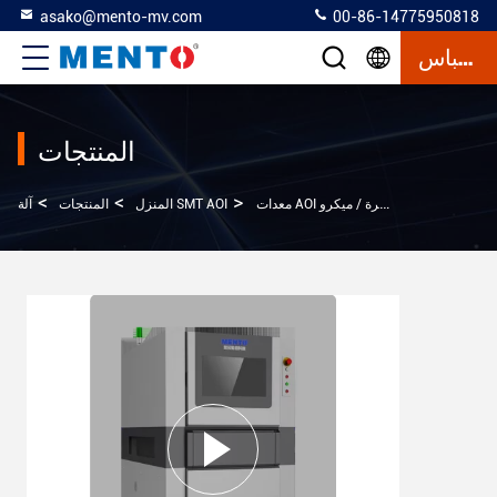
asako@mento-mv.com
00-86-14775950818
إقتباس
المنتجات
>
>
>
و LED للتفتيش على المظهر
آلة SMT AOI
المنزل
المنتجات