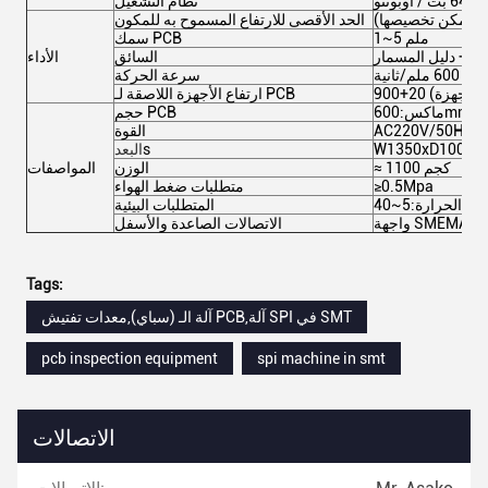
نظام التشغيل
الحد الأقصى للارتفاع المسموح به للمكون
1~5 ملم
سمك PCB
ة + دليل المسمار
السائق
الأداء
لم/ثانية
سرعة الحركة
ح الأجهزة)
ارتفاع الأجهزة اللاصقة لـ PCB
حجم PCB
AC220V/50Hz/
القوة
s
البعد
≈ 1100 كجم
الوزن
المواصفات
≥0.5Mpa
متطلبات ضغط الهواء
المتطلبات البيئية
عمل
الاتصالات الصاعدة والأسفل
Tags:
آلة الـ (سباي),معدات تفتيش PCB,آلة SPI في SMT
pcb inspection equipment
spi machine in smt
الاتصالات