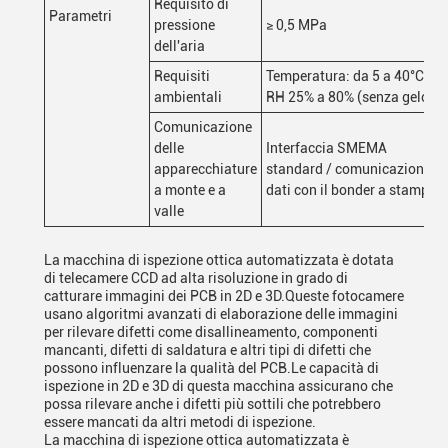
Requisito di
Parametri
pressione
≥ 0,5 MPa
dell'aria
Requisiti
Temperatura: da 5 a 40°C,
ambientali
RH 25% a 80% (senza gelo)
Comunicazione
delle
Interfaccia SMEMA
apparecchiature
standard / comunicazione
a monte e a
dati con il bonder a stampo
valle
La macchina di ispezione ottica automatizzata è dotata
di telecamere CCD ad alta risoluzione in grado di
catturare immagini dei PCB in 2D e 3D.Queste fotocamere
usano algoritmi avanzati di elaborazione delle immagini
per rilevare difetti come disallineamento, componenti
mancanti, difetti di saldatura e altri tipi di difetti che
possono influenzare la qualità del PCB.Le capacità di
ispezione in 2D e 3D di questa macchina assicurano che
possa rilevare anche i difetti più sottili che potrebbero
essere mancati da altri metodi di ispezione.
La macchina di ispezione ottica automatizzata è