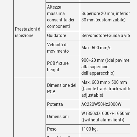
Altezza
massima
Superiore 20 mm, inferiore
consentita dei
30 mm (customizabile)
componenti
Prestazioni di
ispezione
Guidatore
Servomotore+Guida a vite
Velocità di
Max: 600 mm/s
movimento
900+20 mm ((dal pavimento
PCB fixture
alla superficie
height
dell'apparecchio)
Max: 600 mm x 500 mm
Dimensione del
((single track, track width
PCB
adjustable)
Potenza
AC220W50Hz2000W
W1350xD1000xH1650mm
Dimensioni
((without alarm light))
Peso
1100 kg.