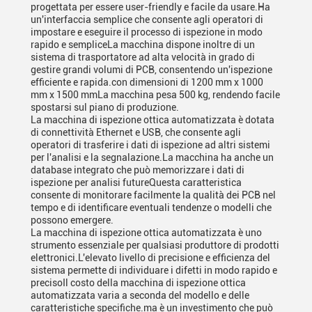
progettata per essere user-friendly e facile da usare.Ha
un'interfaccia semplice che consente agli operatori di
impostare e eseguire il processo di ispezione in modo
rapido e sempliceLa macchina dispone inoltre di un
sistema di trasportatore ad alta velocità in grado di
gestire grandi volumi di PCB, consentendo un'ispezione
efficiente e rapida.con dimensioni di 1200 mm x 1000
mm x 1500 mmLa macchina pesa 500 kg, rendendo facile
spostarsi sul piano di produzione.
La macchina di ispezione ottica automatizzata è dotata
di connettività Ethernet e USB, che consente agli
operatori di trasferire i dati di ispezione ad altri sistemi
per l'analisi e la segnalazione.La macchina ha anche un
database integrato che può memorizzare i dati di
ispezione per analisi futureQuesta caratteristica
consente di monitorare facilmente la qualità dei PCB nel
tempo e di identificare eventuali tendenze o modelli che
possono emergere.
La macchina di ispezione ottica automatizzata è uno
strumento essenziale per qualsiasi produttore di prodotti
elettronici.L'elevato livello di precisione e efficienza del
sistema permette di individuare i difetti in modo rapido e
precisoIl costo della macchina di ispezione ottica
automatizzata varia a seconda del modello e delle
caratteristiche specifiche.ma è un investimento che può