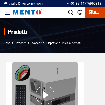
asako@mento-mv.com
00-86-14775950818
Citazione
Prodotti
>
>
>
Casa
Prodotti
Macchine Di Ispezione Ottica Automatizzata
Macchina