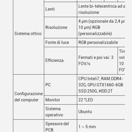
Lente bi-telecentrica ad alta
Lenti
risoluzione
4 μm (opzionale da 2,4 μm a
Risoluzione
10 μm) RGB
Sistema ottico
(personalizzabile)
Fonte di luce
RGB personalizzabile
Tiro in
Fermati e poi vai: 3
volo:
Efficienza
FOV/s
10
FOV/s
CPU:Inteli7, RAM:DDR4-
PC
32G, GPU:GTX1660-6GB
SSD:250G, HDD:2T
Configurazione
del computer
Monitor
22 "LED
Sistema
Ubuntu
operativo
Spessore del
1 ~ 5 mm
PCB