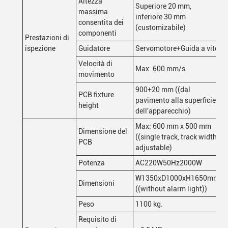
Altezza
Superiore 20 mm,
massima
inferiore 30 mm
consentita dei
(customizabile)
componenti
Prestazioni di
ispezione
Guidatore
Servomotore+Guida a vite
Velocità di
Max: 600 mm/s
movimento
900+20 mm ((dal
PCB fixture
pavimento alla superficie
height
dell'apparecchio)
Max: 600 mm x 500 mm
Dimensione del
((single track, track width
PCB
adjustable)
Potenza
AC220W50Hz2000W
W1350xD1000xH1650mm
Dimensioni
((without alarm light))
Peso
1100 kg.
Requisito di