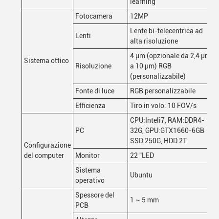
learning
Fotocamera
12MP
Lente bi-telecentrica ad
Lenti
alta risoluzione
4 μm (opzionale da 2,4 μm
Sistema ottico
Risoluzione
a 10 μm) RGB
(personalizzabile)
Fonte di luce
RGB personalizzabile
Efficienza
Tiro in volo: 10 FOV/s
CPU:Inteli7, RAM:DDR4-
PC
32G, GPU:GTX1660-6GB
SSD:250G, HDD:2T
Configurazione
del computer
Monitor
22 "LED
Sistema
Ubuntu
operativo
Spessore del
1 ~ 5 mm
PCB