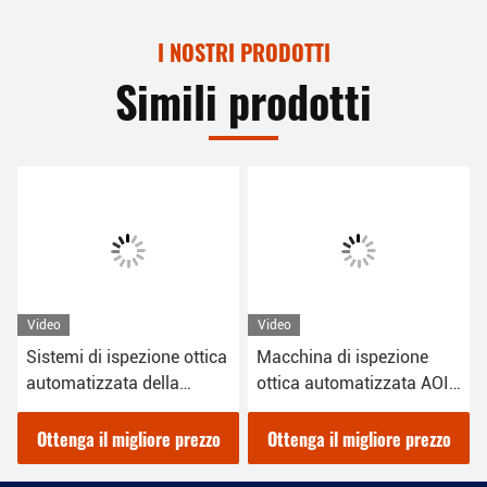
I NOSTRI PRODOTTI
Simili prodotti
Video
Video
ezione ottica
Macchina di ispezione
CCD AOI System
 della
ottica automatizzata AOI
Automated Optic
SMT in linea
Inspection Machi
SMT (Motore di i
gliore prezzo
Ottenga il migliore prezzo
Ottenga il miglio
ottica automatiz