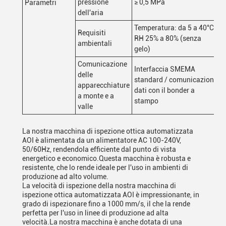
pressione
≥ 0,5 MPa
Parametri
dell'aria
Temperatura: da 5 a 40°C,
Requisiti
RH 25% a 80% (senza
ambientali
gelo)
Comunicazione
Interfaccia SMEMA
delle
standard / comunicazione
apparecchiature
dati con il bonder a
a monte e a
stampo
valle
La nostra macchina di ispezione ottica automatizzata
AOI è alimentata da un alimentatore AC 100-240V,
50/60Hz, rendendola efficiente dal punto di vista
energetico e economico.Questa macchina è robusta e
resistente, che lo rende ideale per l'uso in ambienti di
produzione ad alto volume.
La velocità di ispezione della nostra macchina di
ispezione ottica automatizzata AOI è impressionante, in
grado di ispezionare fino a 1000 mm/s, il che la rende
perfetta per l'uso in linee di produzione ad alta
velocità.La nostra macchina è anche dotata di una