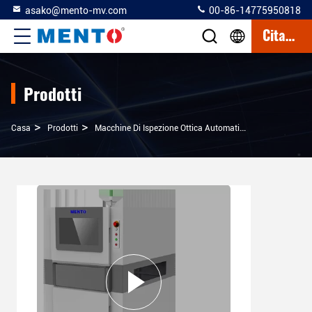
asako@mento-mv.com
00-86-14775950818
Citazione
Prodotti
>
>
>
Casa
Prodotti
Macchine Di Ispezione Ottica Automatizzata
GUI Soft