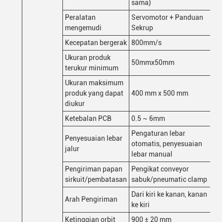
sama)
Peralatan
Servomotor + Panduan
mengemudi
Sekrup
Kecepatan bergerak
800mm/s
Ukuran produk
50mmx50mm
terukur minimum
Ukuran maksimum
produk yang dapat
400 mm x 500 mm
diukur
Ketebalan PCB
0.5 ~ 6mm
Pengaturan lebar
Penyesuaian lebar
otomatis, penyesuaian
jalur
lebar manual
Pengiriman papan
Pengikat conveyor
sirkuit/pembatasan
sabuk/pneumatic clamp
Dari kiri ke kanan, kanan
Arah Pengiriman
ke kiri
Ketinggian orbit
900 ± 20 mm