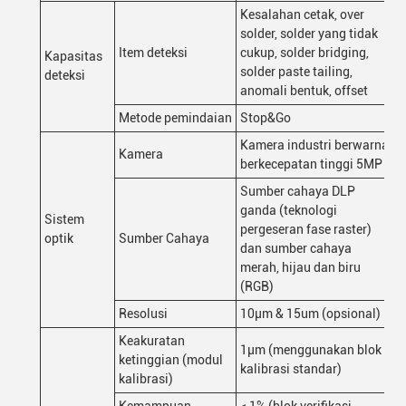
Kesalahan cetak, over
solder, solder yang tidak
Item deteksi
cukup, solder bridging,
Kapasitas
solder paste tailing,
deteksi
anomali bentuk, offset
Metode pemindaian
Stop&Go
Kamera industri berwarna
Kamera
berkecepatan tinggi 5MP
Sumber cahaya DLP
ganda (teknologi
Sistem
pergeseran fase raster)
optik
Sumber Cahaya
dan sumber cahaya
merah, hijau dan biru
(RGB)
Resolusi
10μm & 15um (opsional)
Keakuratan
1μm (menggunakan blok
ketinggian (modul
kalibrasi standar)
kalibrasi)