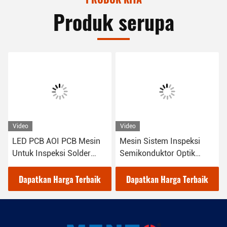
Produk serupa
Video
Video
in
Mesin Sistem Inspeksi
Peralatan Inspeksi Visi
Semikonduktor Optik
Otomatis Mesin Windows
Otomatis AOI
10 AOI PCB
ik
Dapatkan Harga Terbaik
Dapatkan Harga Terbaik