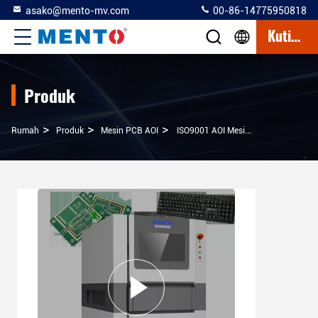
asako@mento-mv.com
00-86-14775950818
Kutipan
Produk
>
>
>
Rumah
Produk
Mesin PCB AOI
ISO9001 AOI Mesin PCB Sistem Pemeriksaan Optik Otomatis