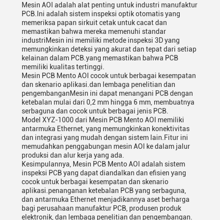
Mesin AOI adalah alat penting untuk industri manufaktur
PCB.Ini adalah sistem inspeksi optik otomatis yang
memeriksa papan sirkuit cetak untuk cacat dan
memastikan bahwa mereka memenuhi standar
industriMesin ini memiliki metode inspeksi 3D yang
memungkinkan deteksi yang akurat dan tepat dari setiap
kelainan dalam PCB.yang memastikan bahwa PCB
memiliki kualitas tertinggi.
Mesin PCB Mento AOI cocok untuk berbagai kesempatan
dan skenario aplikasi.dan lembaga penelitian dan
pengembanganMesin ini dapat menangani PCB dengan
ketebalan mulai dari 0,2 mm hingga 6 mm, membuatnya
serbaguna dan cocok untuk berbagai jenis PCB.
Model XYZ-1000 dari Mesin PCB Mento AOI memiliki
antarmuka Ethernet, yang memungkinkan konektivitas
dan integrasi yang mudah dengan sistem lain.Fitur ini
memudahkan penggabungan mesin AOI ke dalam jalur
produksi dan alur kerja yang ada.
Kesimpulannya, Mesin PCB Mento AOI adalah sistem
inspeksi PCB yang dapat diandalkan dan efisien yang
cocok untuk berbagai kesempatan dan skenario
aplikasi.penanganan ketebalan PCB yang serbaguna,
dan antarmuka Ethernet menjadikannya aset berharga
bagi perusahaan manufaktur PCB, produsen produk
elektronik, dan lembaga penelitian dan pengembangan.