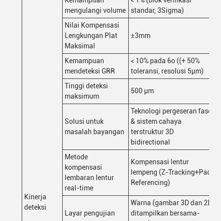
Kemampuan
< 1% (blok verifikasi
mengulangi volume
standar, 3Sigma)
Nilai Kompensasi
Lengkungan Plat
±3mm
Maksimal
Kemampuan
< 10% pada 6o ((+ 50%
mendeteksi GRR
toleransi, resolusi 5μm)
Tinggi deteksi
500 μm
maksimum
Teknologi pergeseran fase
Solusi untuk
& sistem cahaya
masalah bayangan
terstruktur 3D
bidirectional
Metode
Kompensasi lentur
kompensasi
lempeng (Z-Tracking+Pad
lembaran lentur
Referencing)
real-time
Kinerja
Warna (gambar 3D dan 2D
deteksi
Layar pengujian
ditampilkan bersama-