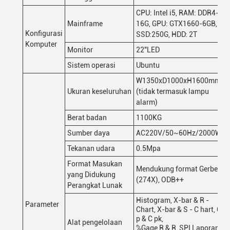
CPU: Intel i5, RAM: DDR4-
Mainframe
16G, GPU: GTX1660-6GB,
Konfigurasi
SSD:250G, HDD: 2T
Komputer
Monitor
22"LED
Sistem operasi
Ubuntu
W1350xD1000xH1600mm
Ukuran keseluruhan
(tidak termasuk lampu
alarm)
Berat badan
1100KG
Sumber daya
AC220V/50~60Hz/2000W
Tekanan udara
0.5Mpa
Format Masukan
Mendukung format Gerber
yang Didukung
(274X), ODB++
Perangkat Lunak
Histogram, X-bar & R -
Parameter
Chart, X-bar & S - C hart, C
p & C pk,
Alat pengelolaan
%Gage R & R, SPI Laporan