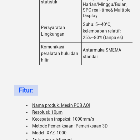
statistik
Harian/Minggu/Bulan,
SPC real-time& Multiple
Display
Suhu: 5~40°C,
Persyaratan
kelembaban relatif:
Lingkungan
25%~80% (tanpa es)
Komunikasi
Antarmuka SMEMA
peralatan hulu dan
standar
hilir
Fitur:
Nama produk: Mesin PCB AOI
Resolusi: 10μm
Kecepatan inspeksi: 1000mm/s
Metode Pemeriksaan: Pemeriksaan 3D
Model: XYZ-1000
Antarmuka: Ethernet