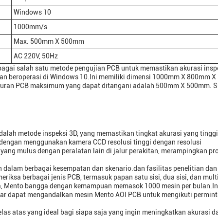
Windows 10
1000mm/s
Max. 500mm X 500mm
AC 220V, 50Hz
agai salah satu metode pengujian PCB untuk memastikan akurasi insp
t dan beroperasi di Windows 10.Ini memiliki dimensi 1000mm X 800mm
Ukuran PCB maksimum yang dapat ditangani adalah 500mm X 500mm. 
adalah metode inspeksi 3D, yang memastikan tingkat akurasi yang tingg
dengan menggunakan kamera CCD resolusi tinggi dengan resolusi
ng mulus dengan peralatan lain di jalur perakitan, merampingkan pr
dalam berbagai kesempatan dan skenario.dan fasilitas penelitian dan
ksa berbagai jenis PCB, termasuk papan satu sisi, dua sisi, dan mult
ka, Mento bangga dengan kemampuan memasok 1000 mesin per bulan.Ini
esar dapat mengandalkan mesin Mento AOI PCB untuk mengikuti permin
las atas yang ideal bagi siapa saja yang ingin meningkatkan akurasi d