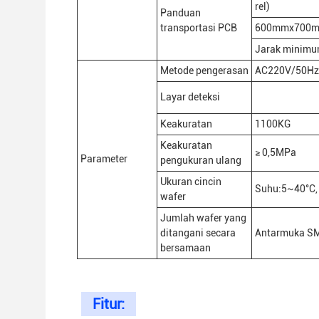
rel)
Panduan
transportasi PCB
600mmx700
Jarak minimu
Metode pengerasan
AC220V/50H
Layar deteksi
Keakuratan
1100KG
Keakuratan
≥ 0,5MPa
Parameter
pengukuran ulang
Ukuran cincin
Suhu:5~40°C, 
wafer
Jumlah wafer yang
ditangani secara
Antarmuka S
bersamaan
Fitur: