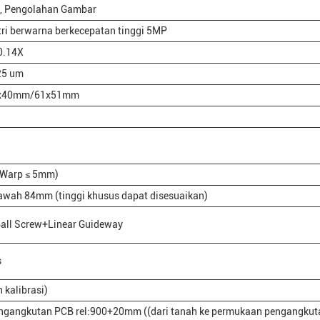
g, Pengolahan Gambar
ri berwarna berkecepatan tinggi 5MP
0.14X
25 um
x40mm/61x51mm
(Warp ≤ 5mm)
awah 84mm (tinggi khusus dapat disesuaikan)
all Screw+Linear Guideway
s
 kalibrasi)
engangkutan PCB rel:900+20mm ((dari tanah ke permukaan pengangku