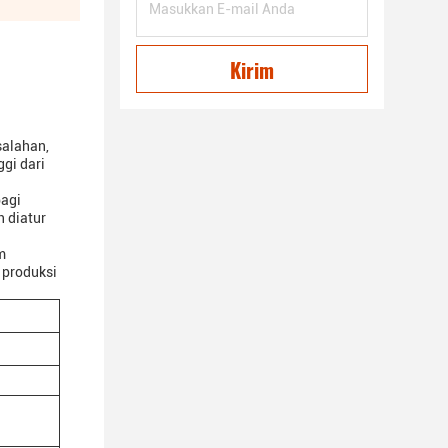
Kirim
salahan,
gi dari
bagi
 diatur
m
 produksi