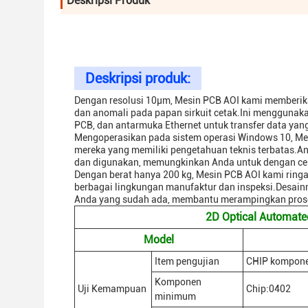
Deskripsi Produk
Deskripsi produk:
Dengan resolusi 10μm, Mesin PCB AOI kami memberikan
dan anomali pada papan sirkuit cetak.Ini menggunaka
PCB, dan antarmuka Ethernet untuk transfer data yan
Mengoperasikan pada sistem operasi Windows 10, Me
mereka yang memiliki pengetahuan teknis terbatas.A
dan digunakan, memungkinkan Anda untuk dengan cep
Dengan berat hanya 200 kg, Mesin PCB AOI kami ring
berbagai lingkungan manufaktur dan inspeksi.Desain
Anda yang sudah ada, membantu merampingkan prose
2D Optical Automated
Model
Item pengujian
CHIP komponen
Komponen
Uji Kemampuan
Chip:0402
minimum