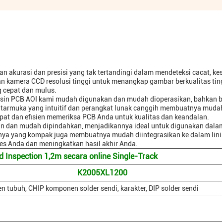
 akurasi dan presisi yang tak tertandingi dalam mendeteksi cacat, ke
n kamera CCD resolusi tinggi untuk menangkap gambar berkualitas ting
g cepat dan mulus.
sin PCB AOI kami mudah digunakan dan mudah dioperasikan, bahkan 
ntarmuka yang intuitif dan perangkat lunak canggih membuatnya mudah
at dan efisien memeriksa PCB Anda untuk kualitas dan keandalan.
an dan mudah dipindahkan, menjadikannya ideal untuk digunakan dala
nya yang kompak juga membuatnya mudah diintegrasikan ke dalam lini
s Anda dan meningkatkan hasil akhir Anda.
 Inspection 1,2m secara online Single-Track
K2005XL1200
 tubuh, CHIP komponen solder sendi, karakter, DIP solder sendi