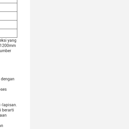
eksi yang
 X 1200mm
Sumber
i dengan
oses
i-lapisan.
 berarti
taan
an