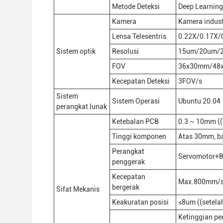
Metode Deteksi
Deep Learnin
Kamera
Kamera indust
Lensa Telesentris
0.22X/0.17X/
Sistem optik
Resolusi
15um/20um/
FOV
36x30mm/48
Kecepatan Deteksi
3FOV/s
Sistem
Sistem Operasi
Ubuntu 20.04
perangkat lunak
Ketebalan PCB
0.3 ~ 10mm (
Tinggi komponen
Atas 30mm, b
Perangkat
Servomotor+B
penggerak
Kecepatan
Max.800mm/
bergerak
Sifat Mekanis
Keakuratan posisi
≤8um ((setelah
Ketinggian p