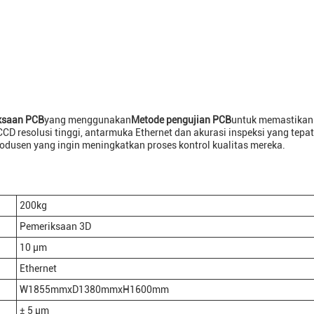
ksaan PCB
yang menggunakan
Metode pengujian PCB
untuk memastika
CD resolusi tinggi, antarmuka Ethernet dan akurasi inspeksi yang tepat
odusen yang ingin meningkatkan proses kontrol kualitas mereka.
200kg
Pemeriksaan 3D
10 μm
Ethernet
W1855mmxD1380mmxH1600mm
± 5 μm