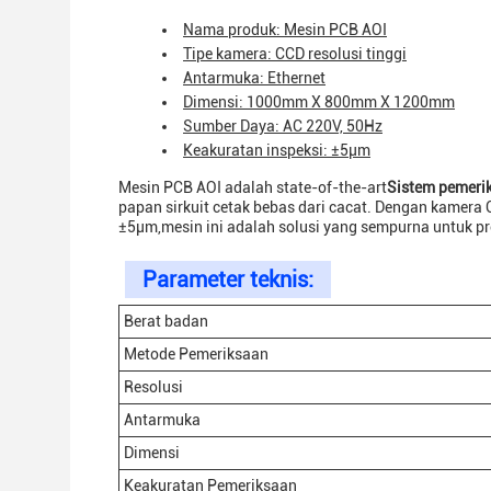
Nama produk: Mesin PCB AOI
Tipe kamera: CCD resolusi tinggi
Antarmuka: Ethernet
Dimensi: 1000mm X 800mm X 1200mm
Sumber Daya: AC 220V, 50Hz
Keakuratan inspeksi: ±5μm
Mesin PCB AOI adalah state-of-the-art
Sistem pemeri
papan sirkuit cetak bebas dari cacat. Dengan kamera C
±5μm,mesin ini adalah solusi yang sempurna untuk pr
Parameter teknis:
Berat badan
Metode Pemeriksaan
Resolusi
Antarmuka
Dimensi
Keakuratan Pemeriksaan