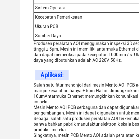
Sistem Operasi
Kecepatan Pemeriksaan
Ukuran PCB
Sumber Daya
Produsen peralatan AOI menggunakan inspeksi 3D seb
tinggi ± 5μm. Mesin ini memiliki antarmuka Etherne
dan dapat memeriksa pada kecepatan 1000mm / s. 
daya yang dibutuhkan adalah AC 220V, 50Hz.
Aplikasi:
Salah satu fitur menonjol dari mesin Mento AOI PCB 
margin kesalahan hanya ± 5μm.Hal ini dimungkinkan 
10μmAntarmuka Ethernet memungkinkan komunikasi ya
inspeksi.
Mesin Mento AOI PCB serbaguna dan dapat digunakan 
pengembangan. Mesin ini dapat digunakan untuk memeri
Sebagai salah satu produsen peralatan AOI terkemu
bahwa bahkan pabrik manufaktur elektronik skala b
produksi mereka.
Singkatnya, mesin PCB Mento AOI adalah peralatan ke