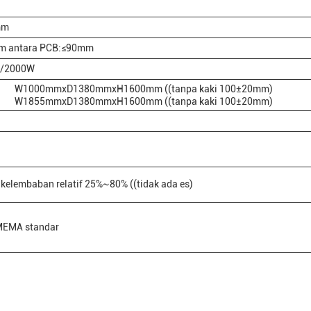
mm
m antara PCB:≤90mm
z/2000W
W1000mmxD1380mmxH1600mm ((tanpa kaki 100±20mm)
W1855mmxD1380mmxH1600mm ((tanpa kaki 100±20mm)
kelembaban relatif 25%~80% ((tidak ada es)
MEMA standar