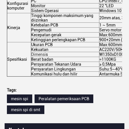
PC
CPU:Inteli7, R
Konfigurasi
Monitor
22 "LED
komputer
Sistem Operasi
Windows 10 Prof
Tinggi komponen maksimum yang
20mm atas, 30m
diizinkan
Ketebalan PCB
1 ~ 5mm
Kinerja
Pengemudi
Servo motor + 
Kecepatan gerak
Max:600mm/s
Ketinggian perlengkapan PCB
900+20mm (dari
Ukuran PCB
Max:600mmx500mm
Kekuatan
AC220V/50Hz/
Dimensi
s
W1350xD1000xH
Spesifikasi
Berat badan
≈1100KG
Persyaratan Tekanan Udara
≥ 0,5Mpa
Persyaratan Lingkungan
Suhu:5~40°C, Ke
Komunikasi hulu dan hilir
Antarmuka SMEM
Tags:
mesin spi
Peralatan pemeriksaan PCB
mesin spi di smt