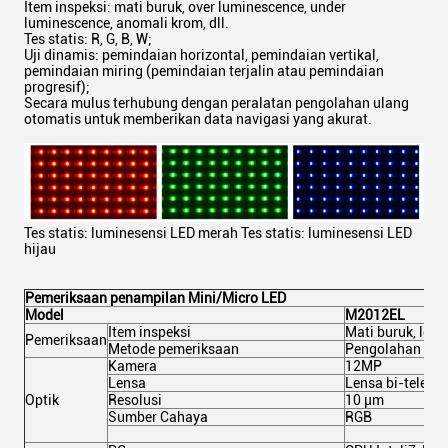
Item inspeksi: mati buruk, over luminescence, under
luminescence, anomali krom, dll.
Tes statis: R, G, B, W;
Uji dinamis: pemindaian horizontal, pemindaian vertikal,
pemindaian miring (pemindaian terjalin atau pemindaian
progresif);
Secara mulus terhubung dengan peralatan pengolahan ulang
otomatis untuk memberikan data navigasi yang akurat.
Tes statis: luminesensi LED merah Tes statis: luminesensi LED
hijau
Pemeriksaan penampilan Mini/Micro LED
Model
M2012EL
Item inspeksi
Mati buruk, lebi
Pemeriksaan
Metode pemeriksaan
Pengolahan gam
Kamera
12MP
Lensa
Lensa bi-telesent
Optik
Resolusi
10 μm
Sumber Cahaya
RGB