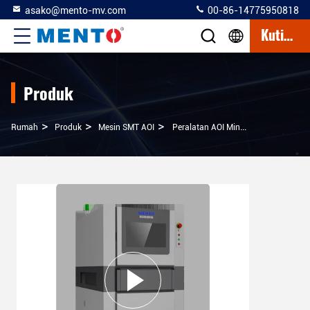
asako@mento-mv.com
00-86-14775950818
Kutipan
Produk
>
>
>
Rumah
Produk
Mesin SMT AOI
Peralatan AOI Mini/Micro LED Untuk Pemeriksaan Penampilan