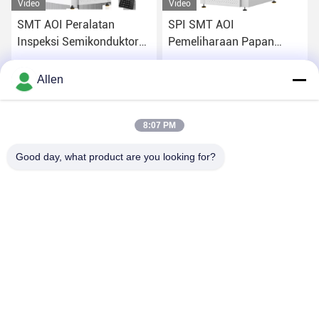
Video
Video
SMT AOI Peralatan
SPI SMT AOI
Inspeksi Semikonduktor
Pemeliharaan Papan
Visi Otomatis
Sirkuit Mesin Untuk
Kontrol Kualitas
Dapatkan Harga Terbaik
Dapatkan Harga Terbaik
Allen
8:07 PM
Good day, what product are you looking for?
DONGGUAN MENTO INTELLIGENT TECHNOLOGY CO.,
LTD.
asako@mento-mv.com
00-86-14775950818
Tidak, tidak.1Jalan Minxing1, Komunitas Shangjiao, Kota