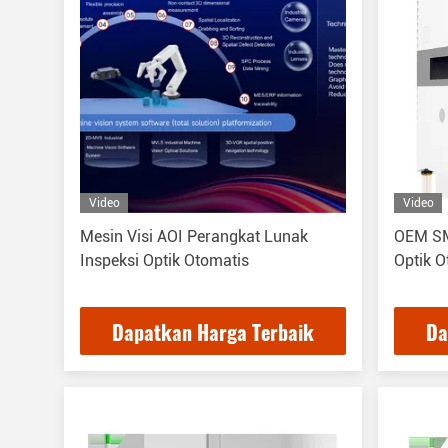
Video
Video
Mesin Visi AOI Perangkat Lunak
OEM SM
Inspeksi Optik Otomatis
Optik O
Dapatkan Harga Terbaik
Da