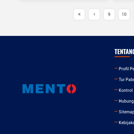
9
10
TENTAN
Profil 
Tur Pab
Kontrol
Hubung
Sitema
Kebijak