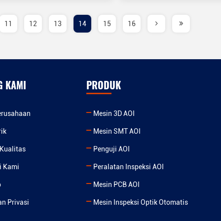
11
12
13
14
15
16
G KAMI
PRODUK
Perusahaan
Mesin 3D AOI
rik
Mesin SMT AOI
 Kualitas
Penguji AOI
i Kami
Peralatan Inspeksi AOI
p
Mesin PCB AOI
an Privasi
Mesin Inspeksi Optik Otomatis