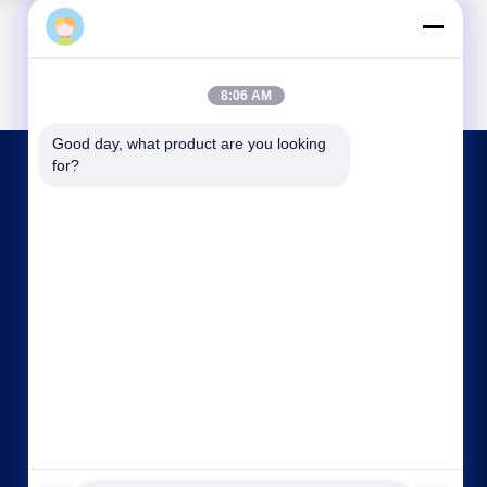
8:06 AM
Good day, what product are you looking 
for?
HUBUNGI KAMI
asako@mento-mv.com
00-86-14775950818
Tidak, tidak.1Jalan Minxing1, Komunitas
Shangjiao, Kota Chang'an, Kota Dongnguan,
Provinsi Guangdong. CHN.