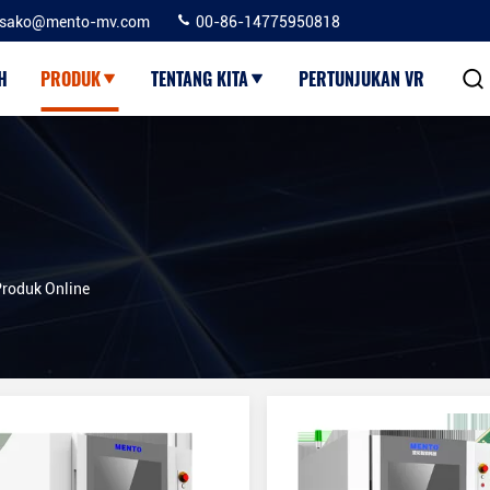
sako@mento-mv.com
00-86-14775950818
H
PRODUK
TENTANG KITA
PERTUNJUKAN VR
Produk Online