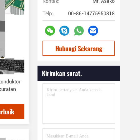
Kontak:
Mr. Asako
Telp:
00-86-14775950818
Hubungi Sekarang
Kirimkan surat.
konduktor
kuratan
erbaik