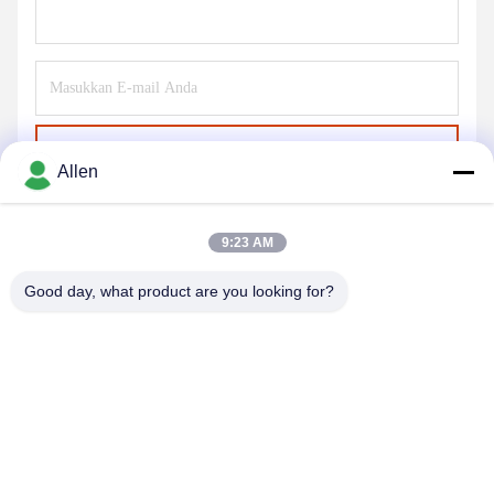
Kirim
Allen
9:23 AM
Good day, what product are you looking for?
DONGGUAN MENTO INTELLIGENT TECHNOLOGY CO.,
LTD.
asako@mento-mv.com
00-86-14775950818