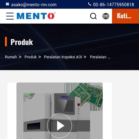
asako@mento-mv.com
00-86-14775950818
Kutipan
Produk
>
>
>
Rumah
Produk
Peralatan Inspeksi AOI
Peralatan Inspeksi AOI Khusus Mesin Optik Otomatis Untuk Komponen CHIP