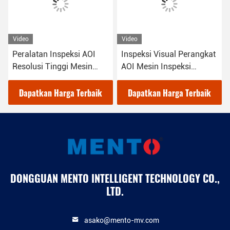
Video
Video
AOI
Inspeksi Visual Perangkat
OEM Produsen Peralat
in
AOI Mesin Inspeksi
Inspeksi AOI Presisi
Otomatis Optik
Tinggi
baik
Dapatkan Harga Terbaik
Dapatkan Harga Terbai
DONGGUAN MENTO INTELLIGENT TECHNOLOGY CO.,
LTD.
asako@mento-mv.com