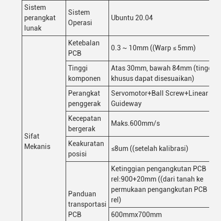
Sistem
Sistem
perangkat
Ubuntu 20.04
Operasi
lunak
Ketebalan
0.3 ~ 10mm ((Warp ≤ 5mm)
PCB
Tinggi
Atas 30mm, bawah 84mm (tinggi
komponen
khusus dapat disesuaikan)
Perangkat
Servomotor+Ball Screw+Linear
penggerak
Guideway
Kecepatan
Maks.600mm/s
bergerak
Sifat
Keakuratan
Mekanis
≤8um ((setelah kalibrasi)
posisi
Ketinggian pengangkutan PCB
rel:900+20mm ((dari tanah ke
permukaan pengangkutan PCB
Panduan
rel)
transportasi
PCB
600mmx700mm