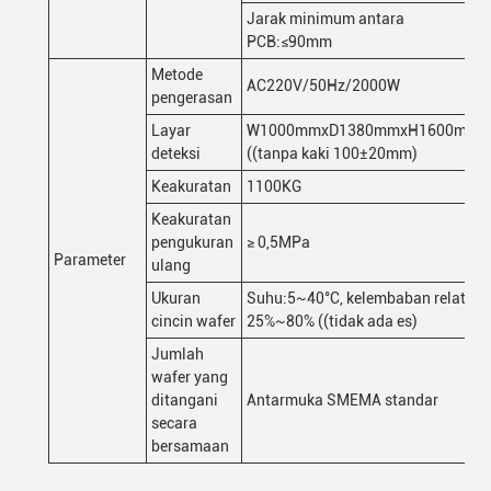
Jarak minimum antara
PCB:≤90mm
Metode
AC220V/50Hz/2000W
pengerasan
Layar
W1000mmxD1380mmxH1600mm
deteksi
((tanpa kaki 100±20mm)
Keakuratan
1100KG
Keakuratan
pengukuran
≥ 0,5MPa
Parameter
ulang
Ukuran
Suhu:5~40°C, kelembaban relatif
cincin wafer
25%~80% ((tidak ada es)
Jumlah
wafer yang
ditangani
Antarmuka SMEMA standar
secara
bersamaan