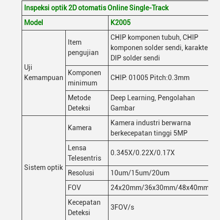
Inspeksi optik 2D otomatis Online Single-Track
Model
K2005
CHIP komponen tubuh, CHIP
Item
komponen solder sendi, karakter,
pengujian
DIP solder sendi
Uji
Komponen
Kemampuan
CHIP: 01005 Pitch:0.3mm
minimum
Metode
Deep Learning, Pengolahan
Deteksi
Gambar
Kamera industri berwarna
Kamera
berkecepatan tinggi 5MP
Lensa
0.345X/0.22X/0.17X
Telesentris
Sistem optik
Resolusi
10um/15um/20um
FOV
24x20mm/36x30mm/48x40mm
Kecepatan
3FOV/s
Deteksi