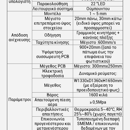
υπολογιστή
Παρακολούθηση
22 "LED
Λειτουργικό σύστημα
Ούμπουντου
Μοντέλο
1 ~ 5 mm
Μέγιστο
20mm πάνω, 30mm κάτω
επιτρεπόμενο ύψος
(ειδικό ύψος μπορεί να
στοιχείου
προσαρμοστεί)
Γραμμικός κινητήρας +
Απόδοση
Οδήγηση
κανόνας πλέξης
ανίχνευσης
Ταχύτητα κίνησης
Μέγιστο :600mm/s
900+20mm ((από το
Υψόμετρος
πάτωμα έως την
συσσωρευτή PCB
επιφάνεια του
φωτιστικού)
Μέγεθος PCB
Μέγιστο: 300mmx250mm
Ηλεκτρική
Δυναμικό ρεύματος:
τροφοδοσία
W1330xD1360xH1650mm
Μέγεθος
(με εξαίρεση το
προειδοποιητικό φως)
Βάρος
1600 κιλά
Παράμετροι
Απαιτούμενη πίεση
≥ 0,5Mpa
αέρα
Περιβαλλοντικές
Θερμοκρασία:5~40°C, RH
απαιτήσεις
25%~80% (χωρίς παγετό)
Επικοινωνία
Τυποποιημένη διεπαφή
προγενέστερου και
SMEMA / επικοινωνία
μεταγενέστερου
δεδομένων με τον