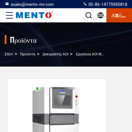
asako@mento-mv.com
00-86-14775950818
Απόσπασμα
Προϊόντα
>
>
>
Σπίτι
Προϊόντα
Δοκιμαστής AOI
Εργαλεία AOI Μετρήσεως Πλακέτων PCB Με Μικρά LED Για Επιθεώρηση Ανάλυσης Υψηλής Ταχύτητας