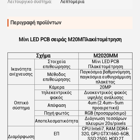
Λειτουργικό σύστημα:
Λεπτομέρια
Περιγραφή προϊόντων
Μίνι LED PCB σειράς M20M
Πλακέτο
μέτρηση
Σχήμα
M2020MM
Στοιχεία
Μίνι LED PCB
επιθεώρησης
Πλακέτο
μέτρηση
Ικανότητα
Παγκόσμια βαθμονόμηση,
ανίχνευσης
Μέθοδος
παγκόσμια ευθυγράμμιση
επιθεώρησης
πλακέτας
Κάμερα
20MP
τηλεκεντρικός
Δυοκεντρικός φακός
φακός
υψηλής ανάλυσης
Οπτικό
4um (2.4um~5um
Απόφαση
σύστημα
προαιρετικά)
Πηγή φωτός
RGB (προσαρμόσιμο)
Διάγνωση τεσσάρων
Αποτελεσματικότητα
πλευρών 20s/pixels
CPU:Inteli7, RAM:DDR4-
ΕΠ
32G, GPU:GTX1660-6GB,
Διαμόρφωση
SSD:250G, HDD:2T