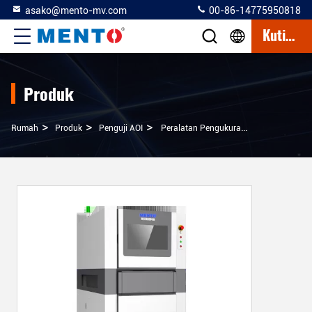
asako@mento-mv.com
00-86-14775950818
Kutipan
Produk
>
>
>
Rumah
Produk
Penguji AOI
Peralatan Pengukuran Pad PCB Mini LED AOI Untuk Inspeksi Analisis Kecepatan Tinggi