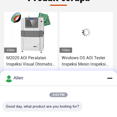
Video
Video
M2020 AOI Peralatan
Windows OS AOI Tester
Inspeksi Visual Otomatis
Inspeksi Mesin Inspeksi
Dalam SMT
PCB 2D 3D
Dapatkan Harga Terbaik
Dapatkan Harga Terbaik
Allen
4:03 PM
Good day, what product are you looking for?