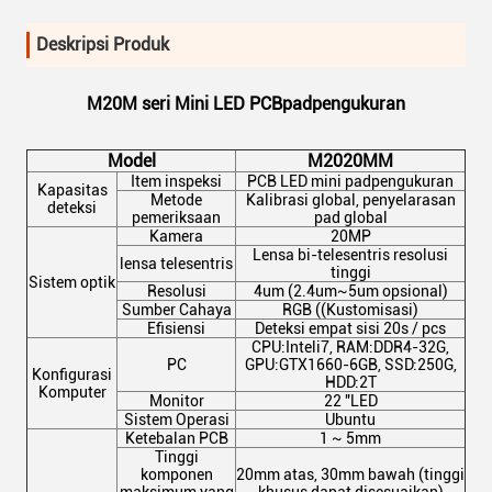
Deskripsi Produk
M20M seri Mini LED PCB
pad
pengukuran
Model
M2020MM
Item inspeksi
PCB LED mini
pad
pengukuran
Kapasitas
Metode
Kalibrasi global, penyelarasan
deteksi
pemeriksaan
pad global
Kamera
20MP
Lensa bi-telesentris resolusi
lensa telesentris
tinggi
Sistem optik
Resolusi
4um (2.4um~5um opsional)
Sumber Cahaya
RGB ((Kustomisasi)
Efisiensi
Deteksi empat sisi 20s / pcs
CPU:Inteli7, RAM:DDR4-32G,
PC
GPU:GTX1660-6GB, SSD:250G,
Konfigurasi
HDD:2T
Komputer
Monitor
22 "LED
Sistem Operasi
Ubuntu
Ketebalan PCB
1 ~ 5mm
Tinggi
komponen
20mm atas, 30mm bawah (tinggi