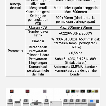
maksimum yang
khusus dapat disesuaikan)
diizinkan
Kinerja
deteksi
Mengemudi
Motor linier + garis penggaris
Kecepatan gerak
Max :600mm/s
Ketinggian
900+20mm ((dari lantai ke
perlengkapan
permukaan perlengkapan)
PCB
Ukuran PCB
Max: 300mmx250mm
Sumber daya
AC220V/50Hz/2000W
listrik
W1330xD1360xH1650mm (tidak
Dimensi
termasuk lampu peringatan)
Berat badan
1600kg
Parameter
Persyaratan
≥ 0,5Mpa
Tekanan Udara
Persyaratan
Suhu:5~40°C, RH 25%~80%
Lingkungan
((tidak ada es)
Komunikasi
Antarmuka SMEMA standar /
peralatan hulu
komunikasi data dengan die
dan hilir
bonder