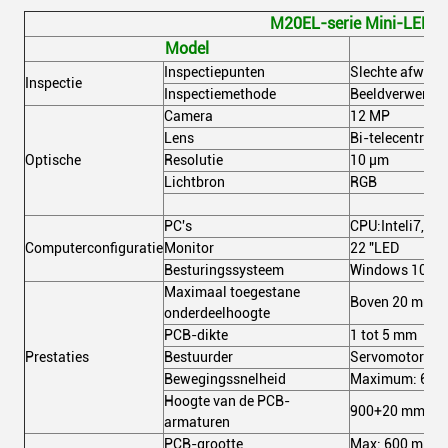
M20EL-serie Mini-LED-lu
Model
Inspectiepunten
Slechte afwerki
Inspectie
Inspectiemethode
Beeldverwerkin
Camera
12 MP
Lens
Bi-telecentrisc
Optische
Resolutie
10 μm
Lichtbron
RGB
PC's
CPU:Inteli7, 
Computerconfiguratie
Monitor
22 "LED
Besturingssysteem
Windows 10 Pro
Maximaal toegestane
Boven 20 mm, 
onderdeelhoogte
PCB-dikte
1 tot 5 mm
Prestaties
Bestuurder
Servomotor + s
Bewegingssnelheid
Maximum: 600
Hoogte van de PCB-
900+20 mm (van 
armaturen
PCB-grootte
Max: 600 mm x 