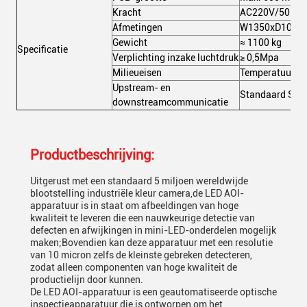
Kracht
AC220V/50Hz
Afmetingen
W1350xD1000x
Gewicht
≈ 1100 kg
Specificatie
Verplichting inzake luchtdruk
≥ 0,5Mpa
Milieueisen
Temperatuur:5~
Upstream- en
Standaard SME
downstreamcommunicatie
Productbeschrijving:
Uitgerust met een standaard 5 miljoen wereldwijde
blootstelling industriële kleur camera,de LED AOI-
apparatuur is in staat om afbeeldingen van hoge
kwaliteit te leveren die een nauwkeurige detectie van
defecten en afwijkingen in mini-LED-onderdelen mogelijk
maken;Bovendien kan deze apparatuur met een resolutie
van 10 micron zelfs de kleinste gebreken detecteren,
zodat alleen componenten van hoge kwaliteit de
productielijn door kunnen.
De LED AOI-apparatuur is een geautomatiseerde optische
inspectieapparatuur die is ontworpen om het