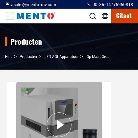
asako@mento-mv.com
00-86-14775950818
Citaat
Producten
>
>
>
Huis
Producten
LED AOI-Apparatuur
Op Maat Gemaakte SMT-Inspectieapparatuur Voor Wafers