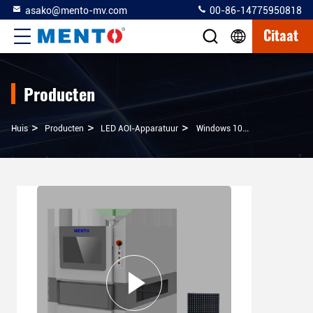
asako@mento-mv.com
00-86-14775950818
Citaat
Producten
>
>
>
Huis
Producten
LED AOI-Apparatuur
Windows 10 LED AOI-Apparatuur Voor Wafertest 2000W