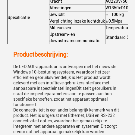
Kracht
AC220V/50Hz
Afmetingen
W1350xD1000x
Gewicht
≈ 1100 kg
Specificatie
Verplichting inzake luchtdruk
≥ 0,5Mpa
Milieueisen
Temperatuur:5~
Upstream- en
Standaard SME
downstreamcommunicatie
Productbeschrijving:
De LED AOI-apparatuur is ontworpen met het nieuwste
Windows 10-besturingssysteem, waardoor het zeer
efficiënt en gebruiksvriendelijk is.Het product wordt
geleverd met een intuïtieve gebruikersinterface met
aanpasbare inspectieinstellingenDit stelt gebruikers in
staat de inspectieparameters aan te passen aan hun
specifieke behoeften, zodat het apparaat optimaal
functioneert.
De connectiviteit is een ander belangrijk kenmerk van dit
product. Het is uitgerust met Ethernet, USB en RS-232
connectiviteit opties, waardoor het gemakkelijk te
integreren met andere apparaten en systemen.Dit zorgt
ervoor dat het apparaat gemakkelijk kan worden