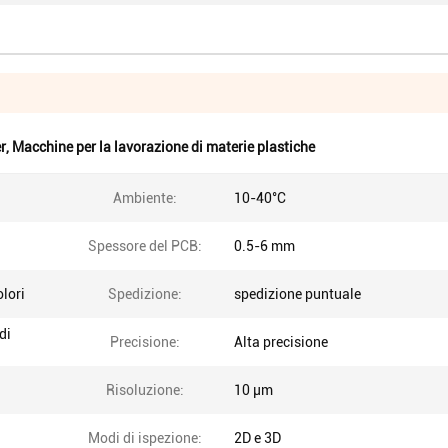
r
,
Macchine per la lavorazione di materie plastiche
Ambiente:
10-40°C
Spessore del PCB:
0.5-6 mm
olori
Spedizione:
spedizione puntuale
di
Precisione:
Alta precisione
Risoluzione:
10 μm
Modi di ispezione:
2D e 3D