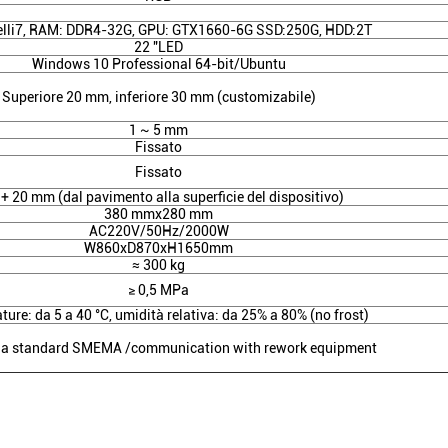
telli7, RAM: DDR4-32G, GPU: GTX1660-6G SSD:250G, HDD:2T
22 "LED
Windows 10 Professional 64-bit/Ubuntu
Superiore 20 mm, inferiore 30 mm (customizabile)
1 ~ 5 mm
Fissato
Fissato
+ 20 mm (dal pavimento alla superficie del dispositivo)
380 mmx280 mm
AC220V/50Hz/2000W
W860xD870xH1650mm
≈ 300 kg
≥ 0,5 MPa
ure: da 5 a 40 °C, umidità relativa: da 25% a 80% (no frost)
cia standard SMEMA /communication with rework equipment