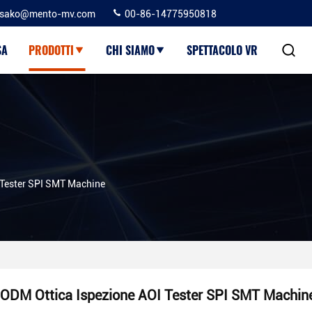
sako@mento-mv.com
00-86-14775950818
SA
PRODOTTI
CHI SIAMO
SPETTACOLO VR
 Tester SPI SMT Machine
ODM Ottica Ispezione AOI Tester SPI SMT Machin