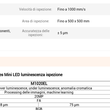
Velocità di ispezione:
Fino a 1000 mm/s
Area di ispezione:
Fino a 500 x 500 mm
onenti,
Accuratezza delle
± 5 μm
ispezioni:
s Mini LED luminescenza ispezione
M1020EL
 over luminescence, under luminescence, anomalia cromatica
Processing delle immagini, machine learning
20MP
FA
18 μm
75 μm
RGB