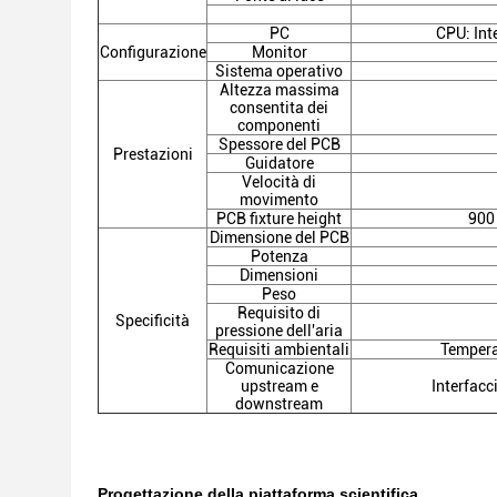
PC
CPU: In
Configurazione
Monitor
Sistema operativo
Altezza massima
consentita dei
componenti
Spessore del PCB
Prestazioni
Guidatore
Velocità di
movimento
PCB fixture height
900 
Dimensione del PCB
Potenza
Dimensioni
Peso
Requisito di
Specificità
pressione dell'aria
Requisiti ambientali
Temperat
Comunicazione
upstream e
Interfac
downstream
Progettazione della piattaforma scientifica