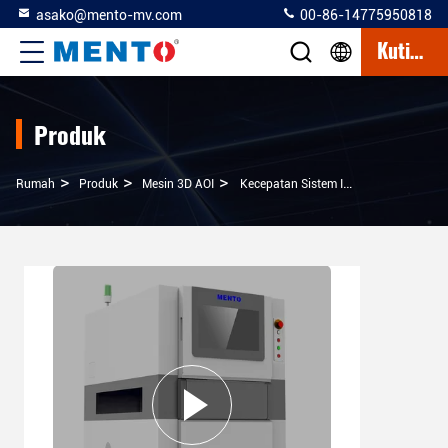
asako@mento-mv.com
00-86-14775950818
Kutipan
Produk
>
>
>
Rumah
Produk
Mesin 3D AOI
Kecepatan Sistem Inspeksi PCB AOI Dengan Ubuntu OS RGB LED Lighting Resolusi 10μm