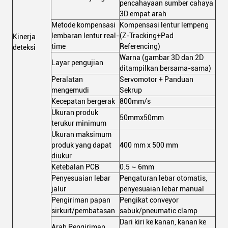
pencahayaan sumber cahaya
3D empat arah
Metode kompensasi
Kompensasi lentur lempeng
lembaran lentur real-
(Z-Tracking+Pad
Kinerja
time
Referencing)
deteksi
Warna (gambar 3D dan 2D
Layar pengujian
ditampilkan bersama-sama)
Peralatan
Servomotor + Panduan
mengemudi
Sekrup
Kecepatan bergerak
800mm/s
Ukuran produk
50mmx50mm
terukur minimum
Ukuran maksimum
produk yang dapat
400 mm x 500 mm
diukur
Ketebalan PCB
0.5 ~ 6mm
Penyesuaian lebar
Pengaturan lebar otomatis,
jalur
penyesuaian lebar manual
Pengiriman papan
Pengikat conveyor
sirkuit/pembatasan
sabuk/pneumatic clamp
Dari kiri ke kanan, kanan ke
Arah Pengiriman