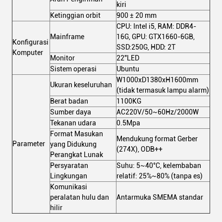
kiri
Ketinggian orbit
900 ± 20 mm
CPU: Intel i5, RAM: DDR4-
Mainframe
16G, GPU: GTX1660-6GB,
Konfigurasi
SSD:250G, HDD: 2T
Komputer
Monitor
22"LED
Sistem operasi
Ubuntu
W1000xD1380xH1600mm
Ukuran keseluruhan
(tidak termasuk lampu alarm)
Berat badan
1100KG
Sumber daya
AC220V/50~60Hz/2000W
Tekanan udara
0.5Mpa
Format Masukan
Mendukung format Gerber
Parameter
yang Didukung
(274X), ODB++
Perangkat Lunak
Persyaratan
Suhu: 5~40°C, kelembaban
Lingkungan
relatif: 25%~80% (tanpa es)
Komunikasi
peralatan hulu dan
Antarmuka SMEMA standar
hilir