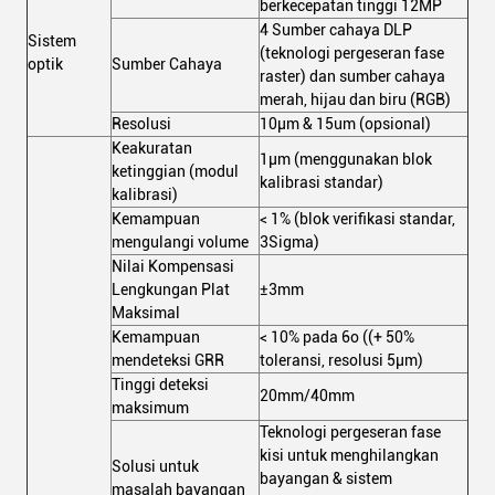
berkecepatan tinggi 12MP
4 Sumber cahaya DLP
Sistem
(teknologi pergeseran fase
optik
Sumber Cahaya
raster) dan sumber cahaya
merah, hijau dan biru (RGB)
Resolusi
10μm & 15um (opsional)
Keakuratan
1μm (menggunakan blok
ketinggian (modul
kalibrasi standar)
kalibrasi)
Kemampuan
< 1% (blok verifikasi standar,
mengulangi volume
3Sigma)
Nilai Kompensasi
Lengkungan Plat
±3mm
Maksimal
Kemampuan
< 10% pada 6o ((+ 50%
mendeteksi GRR
toleransi, resolusi 5μm)
Tinggi deteksi
20mm/40mm
maksimum
Teknologi pergeseran fase
kisi untuk menghilangkan
Solusi untuk
bayangan & sistem
masalah bayangan