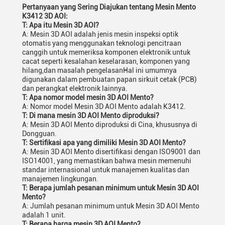
Pertanyaan yang Sering Diajukan tentang Mesin Mento
K3412 3D AOI:
T: Apa itu Mesin 3D AOI?
A: Mesin 3D AOI adalah jenis mesin inspeksi optik
otomatis yang menggunakan teknologi pencitraan
canggih untuk memeriksa komponen elektronik untuk
cacat seperti kesalahan keselarasan, komponen yang
hilang,dan masalah pengelasanHal ini umumnya
digunakan dalam pembuatan papan sirkuit cetak (PCB)
dan perangkat elektronik lainnya.
T: Apa nomor model mesin 3D AOI Mento?
A: Nomor model Mesin 3D AOI Mento adalah K3412.
T: Di mana mesin 3D AOI Mento diproduksi?
A: Mesin 3D AOI Mento diproduksi di Cina, khususnya di
Dongguan.
T: Sertifikasi apa yang dimiliki Mesin 3D AOI Mento?
A: Mesin 3D AOI Mento disertifikasi dengan ISO9001 dan
ISO14001, yang memastikan bahwa mesin memenuhi
standar internasional untuk manajemen kualitas dan
manajemen lingkungan.
T: Berapa jumlah pesanan minimum untuk Mesin 3D AOI
Mento?
A: Jumlah pesanan minimum untuk Mesin 3D AOI Mento
adalah 1 unit.
T: Berapa harga mesin 3D AOI Mento?