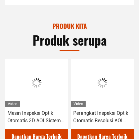
PRODUK KITA
Produk serupa
Video
Video
Perangkat Inspeksi Optik
Inspeksi Optik Otomatis
em
Otomatis Resolusi AOI
Mesin 3D AOI RGB Lamp
220V OEM
LED 1100Kg
aik
Dapatkan Harga Terbaik
Dapatkan Harga Terbaik