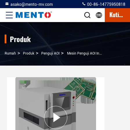
asako@mento-mv.com
00-86-14775950818
Kutipan
Produk
>
>
>
Rumah
Produk
Penguji AOI
Mesin Penguji AOI Inspeksi PCB Yang Akurat Dengan Sistem Pencahayaan LED