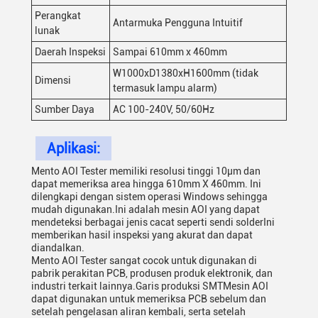
Perangkat
Antarmuka Pengguna Intuitif
lunak
Daerah Inspeksi
Sampai 610mm x 460mm
W1000xD1380xH1600mm (tidak
Dimensi
termasuk lampu alarm)
Sumber Daya
AC 100-240V, 50/60Hz
Aplikasi:
Mento AOI Tester memiliki resolusi tinggi 10μm dan
dapat memeriksa area hingga 610mm X 460mm. Ini
dilengkapi dengan sistem operasi Windows sehingga
mudah digunakan.Ini adalah mesin AOI yang dapat
mendeteksi berbagai jenis cacat seperti sendi solderIni
memberikan hasil inspeksi yang akurat dan dapat
diandalkan.
Mento AOI Tester sangat cocok untuk digunakan di
pabrik perakitan PCB, produsen produk elektronik, dan
industri terkait lainnya.Garis produksi SMTMesin AOI
dapat digunakan untuk memeriksa PCB sebelum dan
setelah pengelasan aliran kembali, serta setelah