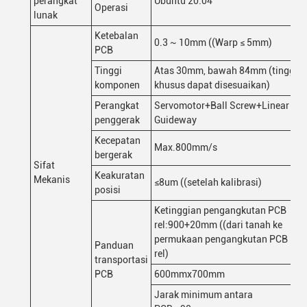
perangkat
Ubuntu 20.04
Operasi
lunak
Ketebalan
0.3 ~ 10mm ((Warp ≤ 5mm)
PCB
Tinggi
Atas 30mm, bawah 84mm (tinggi
komponen
khusus dapat disesuaikan)
Perangkat
Servomotor+Ball Screw+Linear
penggerak
Guideway
Kecepatan
Max.800mm/s
bergerak
Sifat
Keakuratan
Mekanis
≤8um ((setelah kalibrasi)
posisi
Ketinggian pengangkutan PCB
rel:900+20mm ((dari tanah ke
permukaan pengangkutan PCB
Panduan
rel)
transportasi
PCB
600mmx700mm
Jarak minimum antara