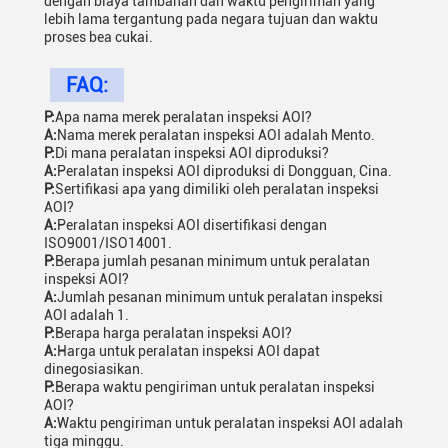
dengan biaya tambahan dan waktu pengiriman yang
lebih lama tergantung pada negara tujuan dan waktu
proses bea cukai.
FAQ:
P:
Apa nama merek peralatan inspeksi AOI?
A:
Nama merek peralatan inspeksi AOI adalah Mento.
P:
Di mana peralatan inspeksi AOI diproduksi?
A:
Peralatan inspeksi AOI diproduksi di Dongguan, Cina.
P:
Sertifikasi apa yang dimiliki oleh peralatan inspeksi
AOI?
A:
Peralatan inspeksi AOI disertifikasi dengan
ISO9001/ISO14001.
P:
Berapa jumlah pesanan minimum untuk peralatan
inspeksi AOI?
A:
Jumlah pesanan minimum untuk peralatan inspeksi
AOI adalah 1.
P:
Berapa harga peralatan inspeksi AOI?
A:
Harga untuk peralatan inspeksi AOI dapat
dinegosiasikan.
P:
Berapa waktu pengiriman untuk peralatan inspeksi
AOI?
A:
Waktu pengiriman untuk peralatan inspeksi AOI adalah
tiga minggu.