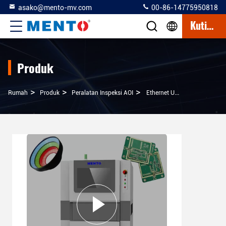
asako@mento-mv.com
00-86-14775950818
Kutipan
Produk
>
>
>
Rumah
Produk
Peralatan Inspeksi AOI
Ethernet USB Visual AOI Inspeksi Peralatan Dipakai Mesin Baru