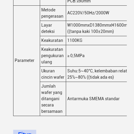
PCB:≤90mm
Metode
AC220V/50Hz/2000W
pengerasan
Layar
W1000mmxD1380mmxH1600mm
deteksi
((tanpa kaki 100±20mm)
Keakuratan
1100KG
Keakuratan
pengukuran
≥ 0,5MPa
Parameter
ulang
Ukuran
Suhu:5~40°C, kelembaban relatif
cincin wafer
25%~80% ((tidak ada es)
Jumlah
wafer yang
ditangani
Antarmuka SMEMA standar
secara
bersamaan