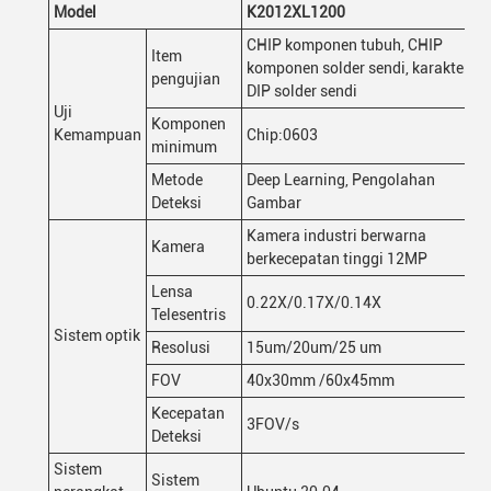
Model
K2012XL1200
CHIP komponen tubuh, CHIP
Item
komponen solder sendi, karakter,
pengujian
DIP solder sendi
Uji
Komponen
Kemampuan
Chip:0603
minimum
Metode
Deep Learning, Pengolahan
Deteksi
Gambar
Kamera industri berwarna
Kamera
berkecepatan tinggi 12MP
Lensa
0.22X/0.17X/0.14X
Telesentris
Sistem optik
Resolusi
15um/20um/25 um
FOV
40x30mm /60x45mm
Kecepatan
3FOV/s
Deteksi
Sistem
Sistem