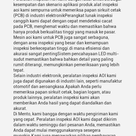
kesempatan dan skenario aplikasi produk.alat inspeksi
aoi kami sempurna untuk memeriksa papan sirkuit cetak
(PCB) di industri elektronikPerangkat lunak inspeksi
canggih kami dapat dengan cepat mendeteksi cacat
pada PCB, menghemat waktu dan memastikan bahwa
hanya produk berkualitas tinggi yang masuk ke pasar.
Mesin aoi kami untuk PCB juga sangat serbaguna,
dengan area inspeksi yang besar dan kemampuan
inspeksi berkecepatan tinggi.di mana efisiensi dan
akurasi sangat pentingSistem pencahayaan LED multi-
sudut memastikan bahwa bahkan detail yang paling
rumit diterangi, memungkinkan pemeriksaan yang lebih
tepat.
Selain industri elektronik, peralatan inspeksi AOI kami
juga dapat digunakan di industri lain, seperti manufaktur
otomotif dan aeroangkasa.Apakah Anda perlu
memeriksa papan sirkuit cetak, bagian logam, atau
produk lainnya, peralatan inspeksi kami akan
memberikan Anda hasil yang dapat diandalkan dan
akurat.
Di Mento, kami bangga dengan waktu pengiriman kami
yang cepat. Peralatan inspeksi AOI kami dapat dikirim
dalam waktu seminggu dari pesanan Anda, memastikan
Anda dapat mulai menggunakannya sesegera
mungkin.Kami juga menawarkan pilihan pembayaran