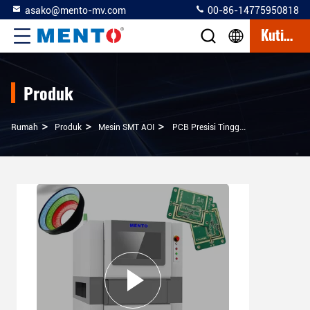
asako@mento-mv.com
00-86-14775950818
Kutipan
Produk
>
>
>
Rumah
Produk
Mesin SMT AOI
PCB Presisi Tinggi SMT AOI Mesin Pemeriksaan Visual RGB Optik