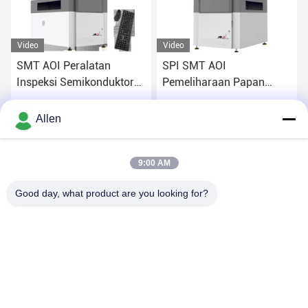
Video
Video
SMT AOI Peralatan
SPI SMT AOI
Inspeksi Semikonduktor
Pemeliharaan Papan
Visi Otomatis
Sirkuit Mesin Untuk
Kontrol Kualitas
Dapatkan Harga Terbaik
Dapatkan Harga Terbaik
Allen
9:00 AM
Good day, what product are you looking for?
DONGGUAN MENTO INTELLIGENT TECHNOLOGY CO.,
LTD.
asako@mento-mv.com