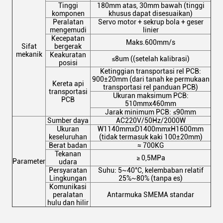
Tinggi
180mm atas, 30mm bawah (tinggi
komponen
khusus dapat disesuaikan)
Peralatan
Servo motor + sekrup bola + geser
mengemudi
linier
Kecepatan
Maks.600mm/s
Sifat
bergerak
mekanik
Keakuratan
≤8um ((setelah kalibrasi)
posisi
Ketinggian transportasi rel PCB:
900±20mm (dari tanah ke permukaan
Kereta api
transportasi rel panduan PCB)
transportasi
Ukuran maksimum PCB:
PCB
510mmx460mm
Jarak minimum PCB: ≤90mm
Sumber daya
AC220V/50Hz/2000W
Ukuran
W1140mmxD1400mmxH1600mm
keseluruhan
(tidak termasuk kaki 100±20mm)
Berat badan
≈ 700KG
Tekanan
≥ 0,5MPa
Parameter
udara
Persyaratan
Suhu: 5~40°C, kelembaban relatif
Lingkungan
25%~80% (tanpa es)
Komunikasi
peralatan
Antarmuka SMEMA standar
hulu dan hilir