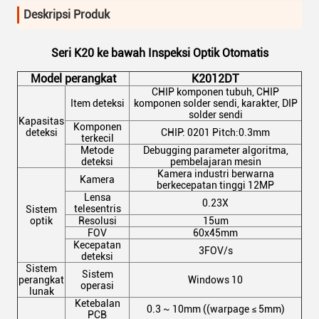
Deskripsi Produk
Seri K20 ke bawah Inspeksi Optik Otomatis
Model perangkat
K2012DT
CHIP komponen tubuh, CHIP
Item deteksi
komponen solder sendi, karakter, DIP
solder sendi
Kapasitas
Komponen
deteksi
CHIP: 0201 Pitch:0.3mm
terkecil
Metode
Debugging parameter algoritma,
deteksi
pembelajaran mesin
Kamera industri berwarna
Kamera
berkecepatan tinggi 12MP
Lensa
0.23X
telesentris
Sistem
optik
Resolusi
15um
FOV
60x45mm
Kecepatan
3FOV/s
deteksi
Sistem
Sistem
perangkat
Windows 10
operasi
lunak
Ketebalan
0.3 ~ 10mm ((warpage ≤ 5mm)
PCB