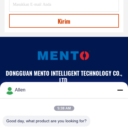
Kirim
DONGGUAN MENTO INTELLIGENT TECHNOLOGY CO.,
LTD.
Allen
asako@mento-mv.com
00-86-14775950818
5:38 AM
Tidak, tidak.1Jalan Minxing1, Komunitas Shangjiao, Kota
Good day, what product are you looking for?
Chang'an, Kota Dongnguan, Provinsi Guangdong. CHN.