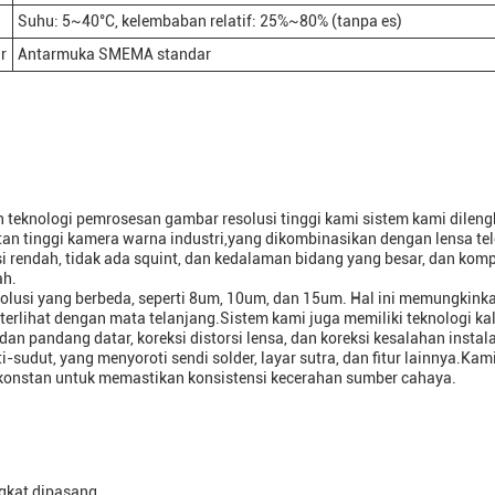
Suhu: 5~40°C, kelembaban relatif: 25%~80% (tanpa es)
r
Antarmuka SMEMA standar
 teknologi pemrosesan gambar resolusi tinggi kami sistem kami dileng
an tinggi kamera warna industri,yang dikombinasikan dengan lensa tel
si rendah, tidak ada squint, dan kedalaman bidang yang besar, dan komp
ah.
esolusi yang berbeda, seperti 8um, 10um, dan 15um. Hal ini memungkinka
erlihat dengan mata telanjang.Sistem kami juga memiliki teknologi kal
an pandang datar, koreksi distorsi lensa, dan koreksi kesalahan instala
-sudut, yang menyoroti sendi solder, layar sutra, dan fitur lainnya.Kam
 konstan untuk memastikan konsistensi kecerahan sumber cahaya.
ngkat dipasang