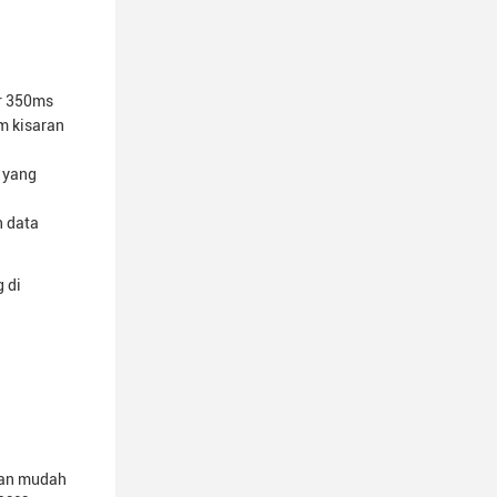
ar 350ms
am kisaran
 yang
n data
g di
gan mudah