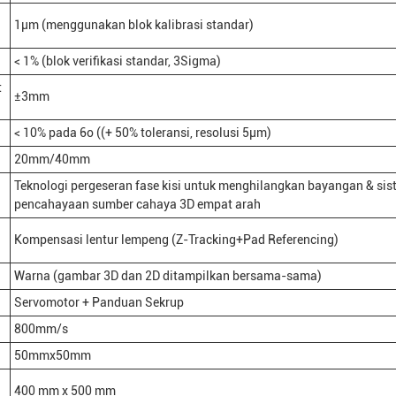
1μm (menggunakan blok kalibrasi standar)
< 1% (blok verifikasi standar, 3Sigma)
t
±3mm
< 10% pada 6o ((+ 50% toleransi, resolusi 5μm)
20mm/40mm
Teknologi pergeseran fase kisi untuk menghilangkan bayangan & si
pencahayaan sumber cahaya 3D empat arah
Kompensasi lentur lempeng (Z-Tracking+Pad Referencing)
Warna (gambar 3D dan 2D ditampilkan bersama-sama)
Servomotor + Panduan Sekrup
800mm/s
50mmx50mm
400 mm x 500 mm