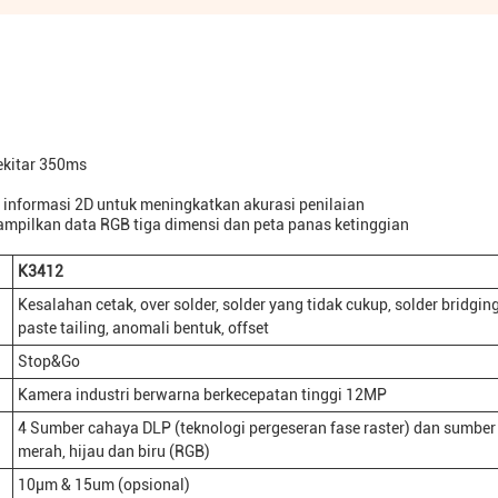
ekitar 350ms
informasi 2D untuk meningkatkan akurasi penilaian
nampilkan data RGB tiga dimensi dan peta panas ketinggian
K3412
Kesalahan cetak, over solder, solder yang tidak cukup, solder bridging
paste tailing, anomali bentuk, offset
Stop&Go
Kamera industri berwarna berkecepatan tinggi 12MP
4 Sumber cahaya DLP (teknologi pergeseran fase raster) dan sumbe
merah, hijau dan biru (RGB)
10μm & 15um (opsional)