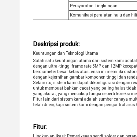
Persyaratan Lingkungan
Komunikasi peralatan hulu dan hili
Deskripsi produk:
Keuntungan dan Teknologi Utama
Salah satu keuntungan utama dari sistem kami adalah
dengan ultra-tinggi frame rate 5MP dan 12MP kecepat
berdiameter besar kelas atasLensa ini memiliki distor
dengan kejernihan gambar komponen tinggi dan rend
Selain itu, sistem kami dapat dikonfigurasi dengan r
untuk membuat bahkan cacat yang paling halus tidak t
yang akurat, yang mencakup fungsi seperti koreksi med
Fitur lain dari sistem kami adalah sumber cahaya multi
telah dilengkapi sistem kami dengan pengontrol arus
Fitur:
Lingkup aplikasi: Pemeriksaan sendi solder dan pera