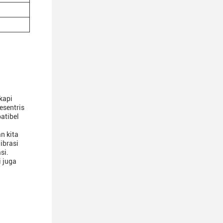
kapi
esentris
atibel
n kita
ibrasi
si.
i juga