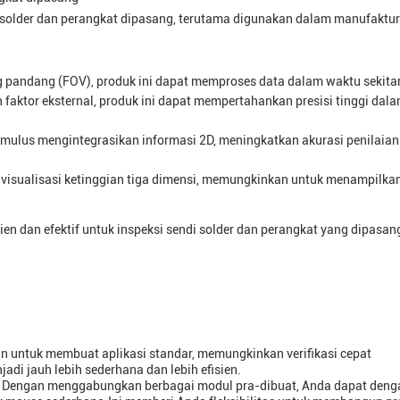
di solder dan perangkat dipasang, terutama digunakan dalam manufaktur
ng pandang (FOV), produk ini dapat memproses data dalam waktu sekit
un faktor eksternal, produk ini dapat mempertahankan presisi tinggi dal
mulus mengintegrasikan informasi 2D, meningkatkan akurasi penilaian
ki visualisasi ketinggian tiga dimensi, memungkinkan untuk menampilka
sien dan efektif untuk inspeksi sendi solder dan perangkat yang dipasan
n untuk membuat aplikasi standar, memungkinkan verifikasi cepat
jadi jauh lebih sederhana dan lebih efisien.
n. Dengan menggabungkan berbagai modul pra-dibuat, Anda dapat den