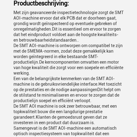
Productbeschrijving:
Met zijn geavanceerde inspectietechnologie zorgt de SMT
AOI-machine ervoor dat elk PCB dat er doorheen gaat,
grondig wordt geïnspecteerd op eventuele gebreken of
onregelmatigheden.Dit is essentieel om ervoor te zorgen
dat het eindproduct voldoet aan de hoogste kwaliteits-
en betrouwbaarheidstandaarden..
De SMT AOI-machine is ontworpen om compatibel te zijn
met de SMEMA-normen, zodat deze gemakkelijk kan
worden geïntegreerd in elke bestaande SMT-
productielijn.De kerncomponenten omvatten een motor
van hoge kwaliteit die zorgt voor een soepele en efficiënte
werking.
Een van de belangrijkste kenmerken van de SMT AOI-
machine is de gebruiksvriendelijke interface.Het toezicht
op de prestaties en de nodige aanpassingenDit helpt om
de stilstand te minimaliseren en ervoor te zorgen dat de
productielijn soepel en efficiënt verloopt.
De SMT AOI machine is ook zeer betrouwbaar, met een
topkwaliteit bouw die een langdurige prestatie
garandeert.Klanten de gemoedsrust geven dat ze
investeren in een product dat duurzaam is.
Samengevat is de SMT AOI-machine een automatisch
optisch inspectiesysteem van topkwaliteit dat een