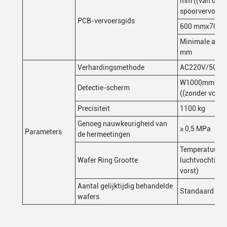
mm ((van de gr
spoorvervoers
PCB-vervoersgids
600 mmx700 
Minimale afsta
mm
Verhardingsmethode
AC220V/50Hz
W1000mmxD1
Detectie-scherm
((zonder voet
Precisiteit
1100 kg
Genoeg nauwkeurigheid van
≥ 0,5 MPa
Parameters
de hermeetingen
Temperatuur:5~
Wafer Ring Grootte
luchtvochtigh
vorst)
Aantal gelijktijdig behandelde
Standaard SM
wafers