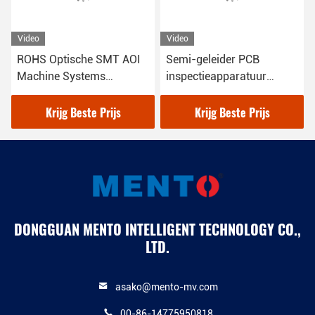
Video
Video
ROHS Optische SMT AOI
Semi-geleider PCB
Machine Systems
inspectieapparatuur
Inspection SMEMA
ISO9000 gecertificeerd
Standard
Krijg Beste Prijs
Krijg Beste Prijs
DONGGUAN MENTO INTELLIGENT TECHNOLOGY CO.,
LTD.
asako@mento-mv.com
00-86-14775950818