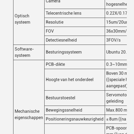
Camera
hogesnelheids
Telecentrische lens
0.22X/0.17X/
Optisch
systeem
Resolutie
15um/20um/2
FOV
36x30mm/48
Detectiesnelheid
3FOV/s
Software-
Besturingssysteem
Ubuntu 20.04
systeem
PCB-dikte
0.3~10mm ((
Boven 30 mm,
Hoogte van het onderdeel
((speciale hoo
aangepast)
Servomotor+Ko
Bestuurstoestel
geleiding
Bewegingssnelheid
Max.800 mm/
Mechanische
eigenschappen
Positioneringsnauwkeurigheid
≤ 8um ((na kali
PCB-spoorver