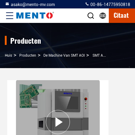
asako@mento-mv.com
00-86-14775950818
Citaat
Producten
>
>
>
Huis
Producten
De Machine Van SMT AOI
SMT AOI Wafer Inspection Machine Voor PCB Deep Learning