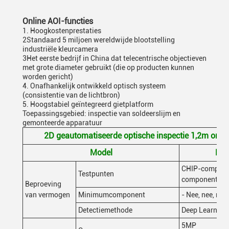
Online AOI-functies
1. Hoogkostenprestaties
2Standaard 5 miljoen wereldwijde blootstelling
industriële kleurcamera
3Het eerste bedrijf in China dat telecentrische objectieven
met grote diameter gebruikt (die op producten kunnen
worden gericht)
4. Onafhankelijk ontwikkeld optisch systeem
(consistentie van de lichtbron)
5. Hoogstabiel geïntegreerd gietplatform
Toepassingsgebied: inspectie van soldeerslijm en
gemonteerde apparatuur
2D geautomatiseerde optische inspectie 1,2m onlin
Model
K2
CHIP-compone
Testpunten
componenten,
Beproeving
van vermogen
Minimumcomponent
- Nee, nee, ne
Detectiemethode
Deep Learning,
5MP