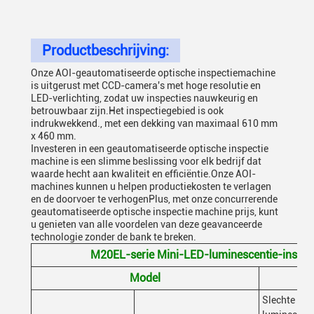
Productbeschrijving:
Onze AOI-geautomatiseerde optische inspectiemachine
is uitgerust met CCD-camera's met hoge resolutie en
LED-verlichting, zodat uw inspecties nauwkeurig en
betrouwbaar zijn.Het inspectiegebied is ook
indrukwekkend., met een dekking van maximaal 610 mm
x 460 mm.
Investeren in een geautomatiseerde optische inspectie
machine is een slimme beslissing voor elk bedrijf dat
waarde hecht aan kwaliteit en efficiëntie.Onze AOI-
machines kunnen u helpen productiekosten te verlagen
en de doorvoer te verhogenPlus, met onze concurrerende
geautomatiseerde optische inspectie machine prijs, kunt
u genieten van alle voordelen van deze geavanceerde
technologie zonder de bank te breken.
M20EL-serie Mini-LED-luminescentie-inspec
Model
M2
Slechte afw