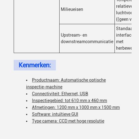
relatieve
Milieueisen
luchtvocht
((geen vorst
Standaard
Upstream- en
interface/
downstreamcommunicatie
met
herbewerki
Kenmerken:
Productnaam: Automatische optische
inspectie-machine
Connectiviteit: Ethernet, USB
Inspectiegebied: tot 610 mm x 460 mm
Afmetingen: 1200 mm x 1000 mm x 1500 mm
Software: intuïtieve GUI
Type camera: CCD met hoge resolutie