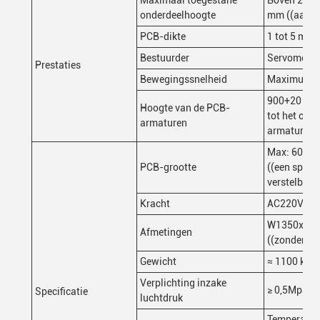
Maximaal toegestane
Boven 20 m
onderdeelhoogte
mm ((aanpa
PCB-dikte
1 tot 5 mm
Bestuurder
Servomotor
Prestaties
Bewegingssnelheid
Maximum: 
900+20 mm 
Hoogte van de PCB-
tot het opp
armaturen
armaturen)
Max: 600 
PCB-grootte
((een spoor
verstelbaar
Kracht
AC220V/5
W1350xD1
Afmetingen
((zonder a
Gewicht
≈ 1100 kg
Verplichting inzake
≥ 0,5Mpa
Specificatie
luchtdruk
Temperatuu