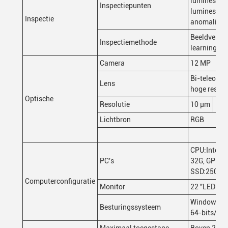
luminescent
Inspectiepunten
luminescen
Inspectie
anomalie.
Beeldverwe
Inspectiemethode
learning
Camera
12 MP
Bi-telecent
Lens
hoge resolu
Optische
Resolutie
10 μm
15 
Lichtbron
RGB
CPU:Inteli
PC's
32G, GPU:
SSD:250G, 
Computerconfiguratie
Monitor
22 "LED
Windows 10
Besturingssysteem
64-bits/Ub