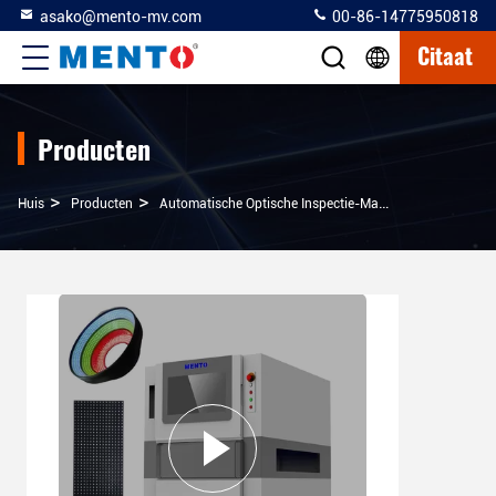
asako@mento-mv.com
00-86-14775950818
Citaat
Producten
>
>
>
Huis
Producten
Automatische Optische Inspectie-Machine
2D 3D Vi